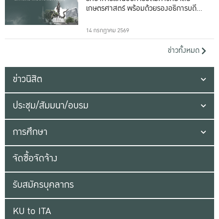
เกษตรศาสตร์ พร้อมด้วยรองอธิการบดีทั้ง
16 ท่าน
14 กรกฎาคม 2569
ข่าวทั้งหมด
ข่าวนิสิต
ประชุม/สัมมนา/อบรม
การศึกษา
จัดซื้อจัดจ้าง
รับสมัครบุคลากร
KU to ITA