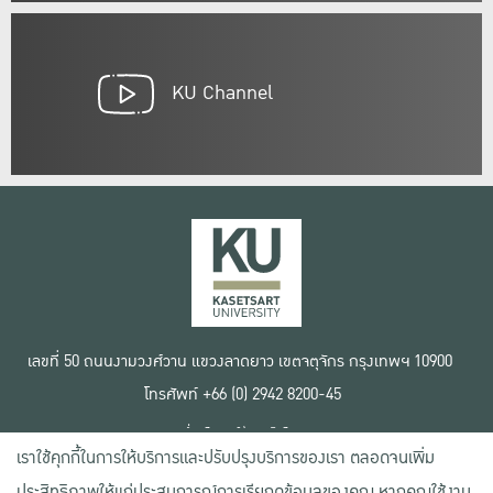
KU Channel
เลขที่ 50 ถนนงามวงศ์วาน แขวงลาดยาว เขตจตุจักร กรุงเทพฯ 10900
โทรศัพท์ +66 (0) 2942 8200-45
เงื่อนไขการใช้งานเว็บไซต์
เราใช้คุกกี้ในการให้บริการและปรับปรุงบริการของเรา ตลอดจนเพิ่ม
ข้อตกลงด้านสิทธิ์ใช้งาน
นโยบายความเป็นส่วนตัว
ประสิทธิภาพให้แก่ประสบการณ์การเรียกดูข้อมูลของคุณ หากคุณใช้งาน