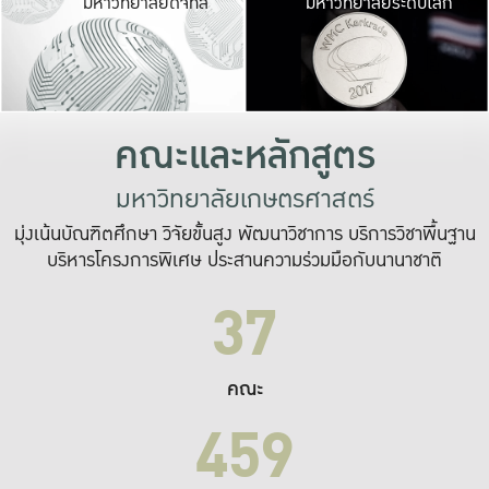
มหาวิทยาลัยดิจิทัล
มหาวิทยาลัยระดับโลก
เปลี่ยนแปลง และ
เพื่อทำงาน
ระบบสารสนเทศที่
คณะและหลักสูตร
มหาวิทยาลัยเกษตรศาสตร์
มุ่งเน้นบัณฑิตศึกษา วิจัยขั้นสูง พัฒนาวิชาการ บริการวิชาพื้นฐาน
บริหารโครงการพิเศษ ประสานความร่วมมือกับนานาชาติ
37
คณะ
459