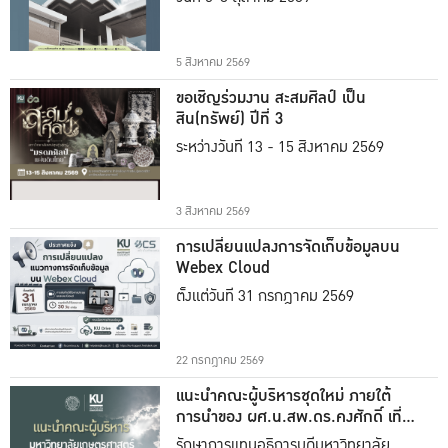
5 สิงหาคม 2569
ขอเชิญร่วมงาน สะสมศิลป์ เป็น
สิน(ทรัพย์) ปีที่ 3
ระหว่างวันที่ 13 - 15 สิงหาคม 2569
3 สิงหาคม 2569
การเปลี่ยนแปลงการจัดเก็บข้อมูลบน
Webex Cloud
ตั้งแต่วันที่ 31 กรกฎาคม 2569
22 กรกฎาคม 2569
แนะนำคณะผู้บริหารชุดใหม่ ภายใต้
การนำของ ผศ.น.สพ.ดร.คงศักดิ์ เที่ยง
ธรรม
รักษาการแทนอธิการบดีมหาวิทยาลัย