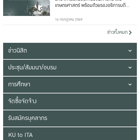
เกษตรศาสตร์ พร้อมด้วยรองอธิการบดีทั้ง
16 ท่าน
14 กรกฎาคม 2569
ข่าวทั้งหมด
ข่าวนิสิต
ประชุม/สัมมนา/อบรม
การศึกษา
จัดซื้อจัดจ้าง
รับสมัครบุคลากร
KU to ITA