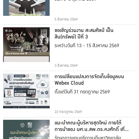
5 สิงหาคม 2569
ขอเชิญร่วมงาน สะสมศิลป์ เป็น
สิน(ทรัพย์) ปีที่ 3
ระหว่างวันที่ 13 - 15 สิงหาคม 2569
3 สิงหาคม 2569
การเปลี่ยนแปลงการจัดเก็บข้อมูลบน
Webex Cloud
ตั้งแต่วันที่ 31 กรกฎาคม 2569
22 กรกฎาคม 2569
แนะนำคณะผู้บริหารชุดใหม่ ภายใต้
การนำของ ผศ.น.สพ.ดร.คงศักดิ์ เที่ยง
ธรรม
รักษาการแทนอธิการบดีมหาวิทยาลัย