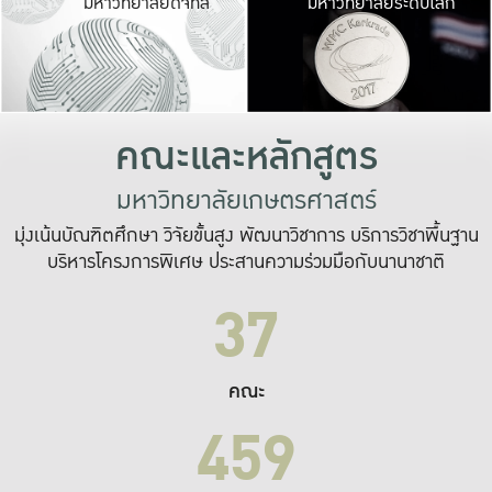
มหาวิทยาลัยดิจิทัล
มหาวิทยาลัยระดับโลก
เปลี่ยนแปลง และ
เพื่อทำงาน
ระบบสารสนเทศที่
คณะและหลักสูตร
มหาวิทยาลัยเกษตรศาสตร์
มุ่งเน้นบัณฑิตศึกษา วิจัยขั้นสูง พัฒนาวิชาการ บริการวิชาพื้นฐาน
บริหารโครงการพิเศษ ประสานความร่วมมือกับนานาชาติ
37
คณะ
459