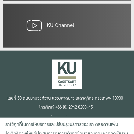
KU Channel
เลขที่ 50 ถนนงามวงศ์วาน แขวงลาดยาว เขตจตุจักร กรุงเทพฯ 10900
โทรศัพท์ +66 (0) 2942 8200-45
เงื่อนไขการใช้งานเว็บไซต์
เราใช้คุกกี้ในการให้บริการและปรับปรุงบริการของเรา ตลอดจนเพิ่ม
ข้อตกลงด้านสิทธิ์ใช้งาน
นโยบายความเป็นส่วนตัว
ประสิทธิภาพให้แก่ประสบการณ์การเรียกดูข้อมูลของคุณ หากคุณใช้งาน