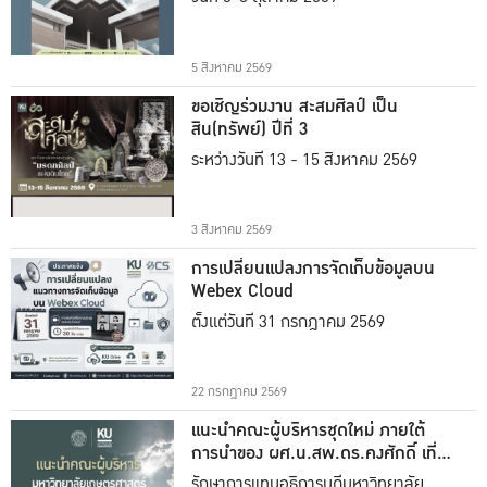
5 สิงหาคม 2569
ขอเชิญร่วมงาน สะสมศิลป์ เป็น
สิน(ทรัพย์) ปีที่ 3
ระหว่างวันที่ 13 - 15 สิงหาคม 2569
3 สิงหาคม 2569
การเปลี่ยนแปลงการจัดเก็บข้อมูลบน
Webex Cloud
ตั้งแต่วันที่ 31 กรกฎาคม 2569
22 กรกฎาคม 2569
แนะนำคณะผู้บริหารชุดใหม่ ภายใต้
การนำของ ผศ.น.สพ.ดร.คงศักดิ์ เที่ยง
ธรรม
รักษาการแทนอธิการบดีมหาวิทยาลัย