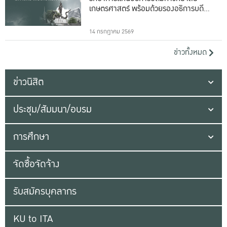
เกษตรศาสตร์ พร้อมด้วยรองอธิการบดีทั้ง
16 ท่าน
14 กรกฎาคม 2569
ข่าวทั้งหมด
ข่าวนิสิต
ประชุม/สัมมนา/อบรม
การศึกษา
จัดซื้อจัดจ้าง
รับสมัครบุคลากร
KU to ITA