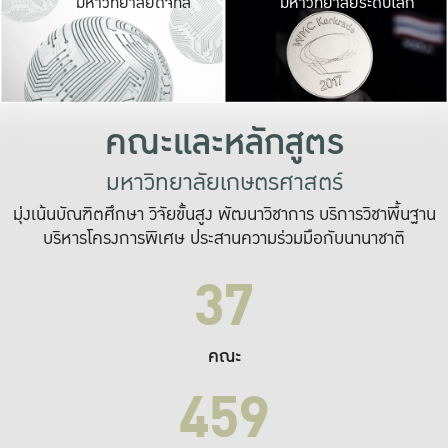
มหาวิทยาลัยดิจิทัล
มหาวิทยาลัยระดับโลก
เปลี่ยนแปลง และ
เพื่อทำงาน
ระบบสารสนเทศที่
คณะและหลักสูตร
มหาวิทยาลัยเกษตรศาสตร์
มุ่งเน้นบัณฑิตศึกษา วิจัยขั้นสูง พัฒนาวิชาการ บริการวิชาพื้นฐาน
บริหารโครงการพิเศษ ประสานความร่วมมือกับนานาชาติ
37
คณะ
459