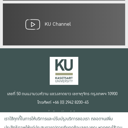
KU Channel
เลขที่ 50 ถนนงามวงศ์วาน แขวงลาดยาว เขตจตุจักร กรุงเทพฯ 10900
โทรศัพท์ +66 (0) 2942 8200-45
เงื่อนไขการใช้งานเว็บไซต์
เราใช้คุกกี้ในการให้บริการและปรับปรุงบริการของเรา ตลอดจนเพิ่ม
ข้อตกลงด้านสิทธิ์ใช้งาน
นโยบายความเป็นส่วนตัว
ประสิทธิภาพให้แก่ประสบการณ์การเรียกดูข้อมูลของคุณ หากคุณใช้งาน