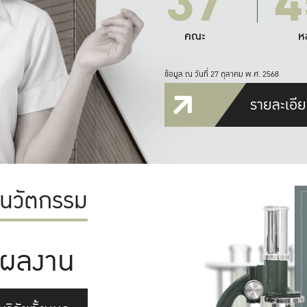
37
4
คณะ
ห
ข้อมูล ณ วันที่ 27 ตุลาคม พ.ศ. 2568
รายละเอีย
ะนวัตกรรม
ผลงาน