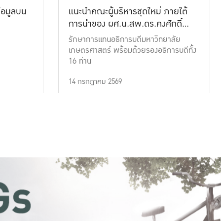
้อมูลบน
แนะนำคณะผู้บริหารชุดใหม่ ภายใต้
การนำของ ผศ.น.สพ.ดร.คงศักดิ์
เที่ยงธรรม
รักษาการแทนอธิการบดีมหาวิทยาลัย
เกษตรศาสตร์ พร้อมด้วยรองอธิการบดีทั้ง
16 ท่าน
14 กรกฎาคม 2569