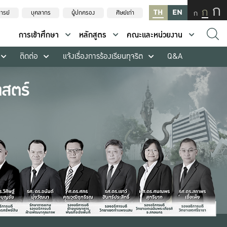
ก
ก
TH
EN
ก
ารย์
บุคลากร
ผู้ปกครอง
ศิษย์เก่า
การเข้าศึกษา
หลักสูตร
คณะและหน่วยงาน
ติดต่อ
แจ้งเรื่องการร้องเรียนทุจริต
Q&A