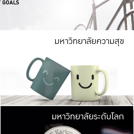
มหาวิทยาลัยความสุข
ย
สีเขียว
มหาวิทยาลัย
ก
สดใส หนาแน่น
ไม่ได้มีเป้าหมา
AN FOREST)
มหาวิทยาลัยชั้นนำทางด้านการว
ICULTURE)
แต่ KU มุ่งเน
าณ 1,400 ไร่
เพื่อสร้างคว
<< คลิก >>
ให้กับประชาชนใ
มหาวิทยาลัยระดับโลก
่อสังคม
มหาวิทยาลั
ามกินดีอยู่ดี
พร้อมที่จ