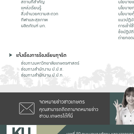
สถานที่สำคัญ
นโยบายแล
แหล่งเรียนรู้
นโยบายกา
สิ่งอำนวยความสะดวก
นโยบายคุ
กีฬาและสุขภาพ
แนวปฏิบั
ผลิตภัณฑ์ มก.
การเข้าใช
ข้อปฏิบั
ถ่ายทอด
แจ้งเรื่องการร้องเรียนทุจริต
ช่องทางมหาวิทยาลัยเกษตรศาสตร์
ช่องทางสำนักงาน ป.ป.ช.
ช่องทางสำนักงาน ป.ป.ท.
จดหมายข่าวชาวเกษตร
คุณสามารถติดตามจดหมายข่าว
ชาวม.เกษตรได้ที่นี่
เลขที่ 50 ถนนงามวงศ์วาน แขวงลาดยาว