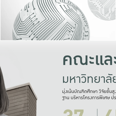
และความสุข
มองปัญหา
แก้ไขจากปั
และสร้างเครื
คณะและ
มหาวิทยาล
มุ่งเน้นบัณฑิตศึกษา วิจัยขั้น
ฐาน บริหารโครงการพิเศษ ปร