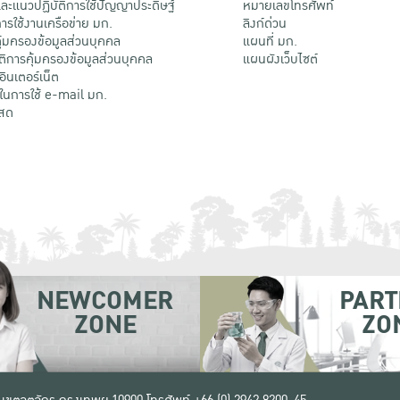
ะแนวปฏิบัติการใช้ปัญญาประดิษฐ์
หมายเลขโทรศัพท์
รใช้งานเครือข่าย มก.
ลิงก์ด่วน
้มครองข้อมูลส่วนบุคคล
แผนที่ มก.
ติการคุ้มครองข้อมูลส่วนบุคคล
แผนผังเว็บไซต์
้อินเตอร์เน็ต
ติในการใช้ e-mail มก.
สด
NEWCOMER
PART
ZONE
ZO
 เขตจตุจักร กรุงเทพฯ 10900
โทรศัพท์ +66 (0) 2942 8200-45