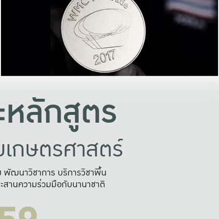
อย่างยั่งยืน
และผลักดันในการใช้ระบบส
ในภาพกว้าง
เพื่อการทำงานแบบ
ญหาจุดเล็กๆ
อข่ายขยายผล
สะดวก รวดเร
และนำไป
บริการด้าน AI อย
หลักสูตร
ัยเกษตรศาสตร์
สูง พัฒนาวิชาการ บริการวิชาพื้น
ะสานความร่วมมือกับนานาชาติ