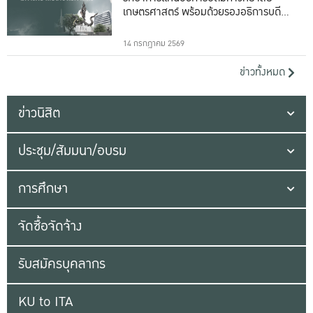
เกษตรศาสตร์ พร้อมด้วยรองอธิการบดีทั้ง
16 ท่าน
14 กรกฎาคม 2569
ข่าวทั้งหมด
ข่าวนิสิต
ประชุม/สัมมนา/อบรม
การศึกษา
จัดซื้อจัดจ้าง
รับสมัครบุคลากร
KU to ITA