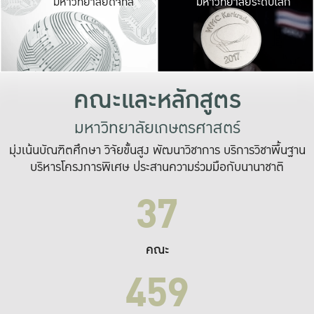
มหาวิทยาลัยดิจิทัล
มหาวิทยาลัยระดับโลก
เปลี่ยนแปลง และ
เพื่อทำงาน
ระบบสารสนเทศที่
คณะและหลักสูตร
มหาวิทยาลัยเกษตรศาสตร์
มุ่งเน้นบัณฑิตศึกษา วิจัยขั้นสูง พัฒนาวิชาการ บริการวิชาพื้นฐาน
บริหารโครงการพิเศษ ประสานความร่วมมือกับนานาชาติ
37
คณะ
459