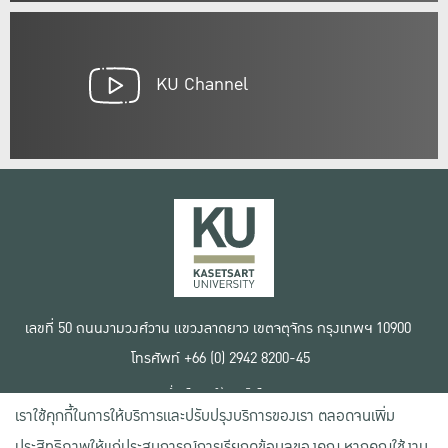
KU Channel
เลขที่ 50 ถนนงามวงศ์วาน แขวงลาดยาว เขตจตุจักร กรุงเทพฯ 10900
โทรศัพท์ +66 (0) 2942 8200-45
เงื่อนไขการใช้งานเว็บไซต์
เราใช้คุกกี้ในการให้บริการและปรับปรุงบริการของเรา ตลอดจนเพิ่ม
ข้อตกลงด้านสิทธิ์ใช้งาน
นโยบายความเป็นส่วนตัว
ประสิทธิภาพให้แก่ประสบการณ์การเรียกดูข้อมูลของคุณ หากคุณใช้งาน