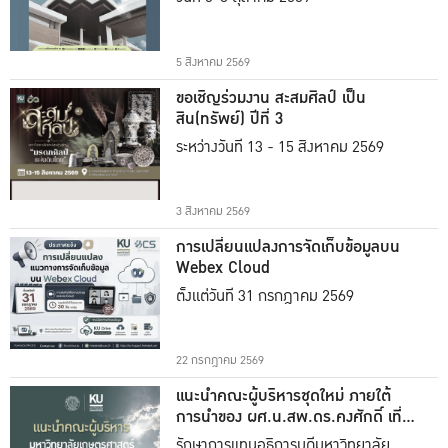
5 สิงหาคม 2569
ขอเชิญร่วมงาน สะสมศิลป์ เป็น
สิน(ทรัพย์) ปีที่ 3
ระหว่างวันที่ 13 - 15 สิงหาคม 2569
3 สิงหาคม 2569
การเปลี่ยนแปลงการจัดเก็บข้อมูลบน
Webex Cloud
ตั้งแต่วันที่ 31 กรกฎาคม 2569
22 กรกฎาคม 2569
แนะนำคณะผู้บริหารชุดใหม่ ภายใต้
การนำของ ผศ.น.สพ.ดร.คงศักดิ์ เที่ยง
ธรรม
รักษาการแทนอธิการบดีมหาวิทยาลัย