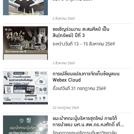
5 สิงหาคม 2569
ขอเชิญร่วมงาน สะสมศิลป์ เป็น
สิน(ทรัพย์) ปีที่ 3
ระหว่างวันที่ 13 - 15 สิงหาคม 2569
3 สิงหาคม 2569
การเปลี่ยนแปลงการจัดเก็บข้อมูลบน
Webex Cloud
ตั้งแต่วันที่ 31 กรกฎาคม 2569
22 กรกฎาคม 2569
แนะนำคณะผู้บริหารชุดใหม่ ภายใต้
การนำของ ผศ.น.สพ.ดร.คงศักดิ์ เที่ยง
ธรรม
รักษาการแทนอธิการบดีมหาวิทยาลัย