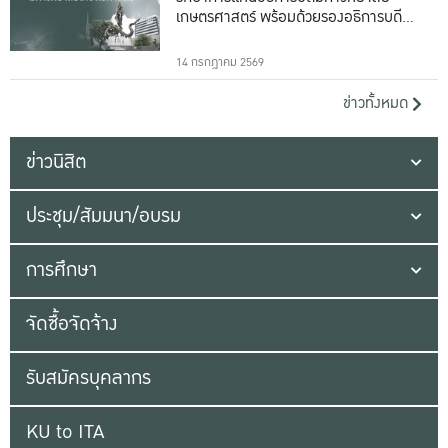
เกษตรศาสตร์ พร้อมด้วยรองอธิการบดีทั้ง
16 ท่าน
14 กรกฎาคม 2569
ข่าวทั้งหมด
ข่าวนิสิต
ประชุม/สัมมนา/อบรม
การศึกษา
จัดซื้อจัดจ้าง
รับสมัครบุคลากร
KU to ITA