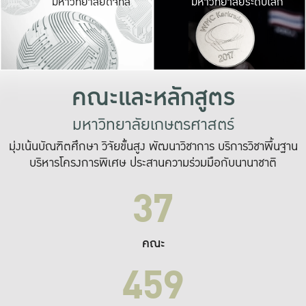
มหาวิทยาลัยดิจิทัล
มหาวิทยาลัยระดับโลก
เปลี่ยนแปลง และ
เพื่อทำงาน
ระบบสารสนเทศที่
คณะและหลักสูตร
มหาวิทยาลัยเกษตรศาสตร์
มุ่งเน้นบัณฑิตศึกษา วิจัยขั้นสูง พัฒนาวิชาการ บริการวิชาพื้นฐาน
บริหารโครงการพิเศษ ประสานความร่วมมือกับนานาชาติ
37
คณะ
459