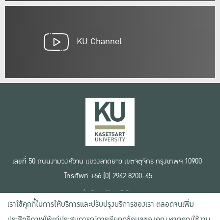
KU Channel
เลขที่ 50 ถนนงามวงศ์วาน แขวงลาดยาว เขตจตุจักร กรุงเทพฯ 10900
โทรศัพท์ +66 (0) 2942 8200-45
เงื่อนไขการใช้งานเว็บไซต์
เราใช้คุกกี้ในการให้บริการและปรับปรุงบริการของเรา ตลอดจนเพิ่ม
ข้อตกลงด้านสิทธิ์ใช้งาน
นโยบายความเป็นส่วนตัว
ประสิทธิภาพให้แก่ประสบการณ์การเรียกดูข้อมูลของคุณ หากคุณใช้งาน