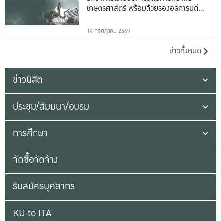
เกษตรศาสตร์ พร้อมด้วยรองอธิการบดีทั้ง
16 ท่าน
14 กรกฎาคม 2569
ข่าวทั้งหมด
ข่าวนิสิต
ประชุม/สัมมนา/อบรม
การศึกษา
จัดซื้อจัดจ้าง
รับสมัครบุคลากร
KU to ITA