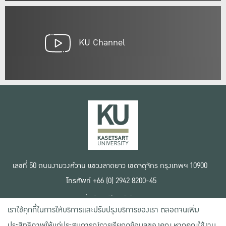
KU Channel
เลขที่ 50 ถนนงามวงศ์วาน แขวงลาดยาว เขตจตุจักร กรุงเทพฯ 10900
โทรศัพท์ +66 (0) 2942 8200-45
เงื่อนไขการใช้งานเว็บไซต์
เราใช้คุกกี้ในการให้บริการและปรับปรุงบริการของเรา ตลอดจนเพิ่ม
ข้อตกลงด้านสิทธิ์ใช้งาน
นโยบายความเป็นส่วนตัว
ประสิทธิภาพให้แก่ประสบการณ์การเรียกดูข้อมูลของคุณ หากคุณใช้งาน