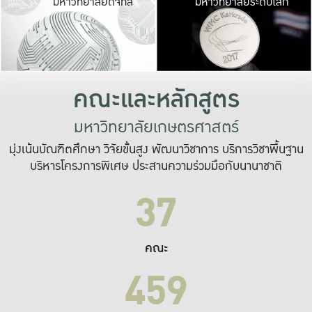
มหาวิทยาลัยดิจิทัล
มหาวิทยาลัยระดับโลก
เปลี่ยนแปลง และ
เพื่อทำงาน
ระบบสารสนเทศที่
คณะและหลักสูตร
มหาวิทยาลัยเกษตรศาสตร์
มุ่งเน้นบัณฑิตศึกษา วิจัยขั้นสูง พัฒนาวิชาการ บริการวิชาพื้นฐาน
บริหารโครงการพิเศษ ประสานความร่วมมือกับนานาชาติ
37
คณะ
459