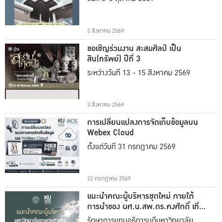
5 สิงหาคม 2569
ขอเชิญร่วมงาน สะสมศิลป์ เป็น
สิน(ทรัพย์) ปีที่ 3
ระหว่างวันที่ 13 - 15 สิงหาคม 2569
3 สิงหาคม 2569
การเปลี่ยนแปลงการจัดเก็บข้อมูลบน
Webex Cloud
ตั้งแต่วันที่ 31 กรกฎาคม 2569
22 กรกฎาคม 2569
แนะนำคณะผู้บริหารชุดใหม่ ภายใต้
การนำของ ผศ.น.สพ.ดร.คงศักดิ์ เที่ยง
ธรรม
รักษาการแทนอธิการบดีมหาวิทยาลัย