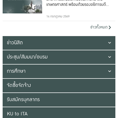
เกษตรศาสตร์ พร้อมด้วยรองอธิการบดีทั้ง
16 ท่าน
14 กรกฎาคม 2569
ข่าวทั้งหมด
ข่าวนิสิต
ประชุม/สัมมนา/อบรม
การศึกษา
จัดซื้อจัดจ้าง
รับสมัครบุคลากร
KU to ITA