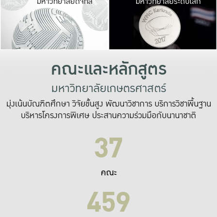
มหาวิทยาลัยดิจิทัล
มหาวิทยาลัยระดับโลก
เปลี่ยนแปลง และ
เพื่อทำงาน
ระบบสารสนเทศที่
คณะและหลักสูตร
มหาวิทยาลัยเกษตรศาสตร์
มุ่งเน้นบัณฑิตศึกษา วิจัยขั้นสูง พัฒนาวิชาการ บริการวิชาพื้นฐาน
บริหารโครงการพิเศษ ประสานความร่วมมือกับนานาชาติ
37
คณะ
459