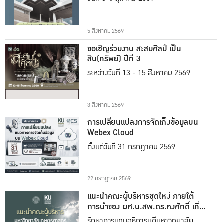
5 สิงหาคม 2569
ขอเชิญร่วมงาน สะสมศิลป์ เป็น
สิน(ทรัพย์) ปีที่ 3
ระหว่างวันที่ 13 - 15 สิงหาคม 2569
3 สิงหาคม 2569
การเปลี่ยนแปลงการจัดเก็บข้อมูลบน
Webex Cloud
ตั้งแต่วันที่ 31 กรกฎาคม 2569
22 กรกฎาคม 2569
แนะนำคณะผู้บริหารชุดใหม่ ภายใต้
การนำของ ผศ.น.สพ.ดร.คงศักดิ์ เที่ยง
ธรรม
รักษาการแทนอธิการบดีมหาวิทยาลัย