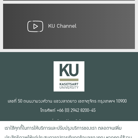
KU Channel
เลขที่ 50 ถนนงามวงศ์วาน แขวงลาดยาว เขตจตุจักร กรุงเทพฯ 10900
โทรศัพท์ +66 (0) 2942 8200-45
เงื่อนไขการใช้งานเว็บไซต์
เราใช้คุกกี้ในการให้บริการและปรับปรุงบริการของเรา ตลอดจนเพิ่ม
ข้อตกลงด้านสิทธิ์ใช้งาน
นโยบายความเป็นส่วนตัว
ประสิทธิภาพให้แก่ประสบการณ์การเรียกดูข้อมูลของคุณ หากคุณใช้งาน