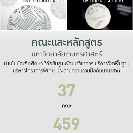
มหาวิทยาลัยดิจิทัล
มหาวิทยาลัยระดับโลก
เปลี่ยนแปลง และ
เพื่อทำงาน
ระบบสารสนเทศที่
คณะและหลักสูตร
มหาวิทยาลัยเกษตรศาสตร์
มุ่งเน้นบัณฑิตศึกษา วิจัยขั้นสูง พัฒนาวิชาการ บริการวิชาพื้นฐาน
บริหารโครงการพิเศษ ประสานความร่วมมือกับนานาชาติ
37
คณะ
459