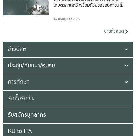
เกษตรศาสตร์ พร้อมด้วยรองอธิการบดีทั้ง
16 ท่าน
14 กรกฎาคม 2569
ข่าวทั้งหมด
ข่าวนิสิต
ประชุม/สัมมนา/อบรม
การศึกษา
จัดซื้อจัดจ้าง
รับสมัครบุคลากร
KU to ITA