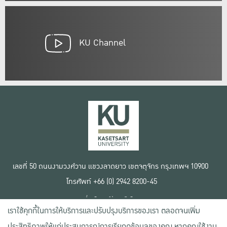
KU Channel
เลขที่ 50 ถนนงามวงศ์วาน แขวงลาดยาว เขตจตุจักร กรุงเทพฯ 10900
โทรศัพท์ +66 (0) 2942 8200-45
เงื่อนไขการใช้งานเว็บไซต์
เราใช้คุกกี้ในการให้บริการและปรับปรุงบริการของเรา ตลอดจนเพิ่ม
ข้อตกลงด้านสิทธิ์ใช้งาน
นโยบายความเป็นส่วนตัว
ประสิทธิภาพให้แก่ประสบการณ์การเรียกดูข้อมูลของคุณ หากคุณใช้งาน