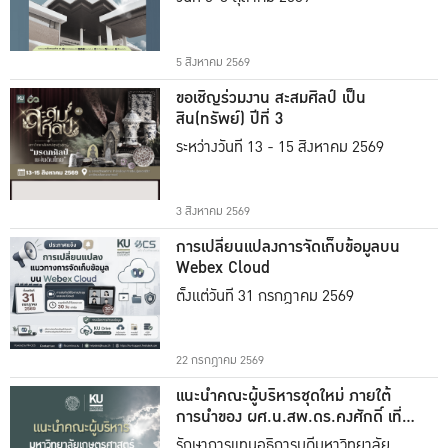
5 สิงหาคม 2569
ขอเชิญร่วมงาน สะสมศิลป์ เป็น
สิน(ทรัพย์) ปีที่ 3
ระหว่างวันที่ 13 - 15 สิงหาคม 2569
3 สิงหาคม 2569
การเปลี่ยนแปลงการจัดเก็บข้อมูลบน
Webex Cloud
ตั้งแต่วันที่ 31 กรกฎาคม 2569
22 กรกฎาคม 2569
แนะนำคณะผู้บริหารชุดใหม่ ภายใต้
การนำของ ผศ.น.สพ.ดร.คงศักดิ์ เที่ยง
ธรรม
รักษาการแทนอธิการบดีมหาวิทยาลัย