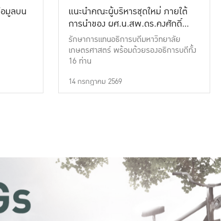
้อมูลบน
แนะนำคณะผู้บริหารชุดใหม่ ภายใต้
การนำของ ผศ.น.สพ.ดร.คงศักดิ์
เที่ยงธรรม
รักษาการแทนอธิการบดีมหาวิทยาลัย
เกษตรศาสตร์ พร้อมด้วยรองอธิการบดีทั้ง
16 ท่าน
14 กรกฎาคม 2569