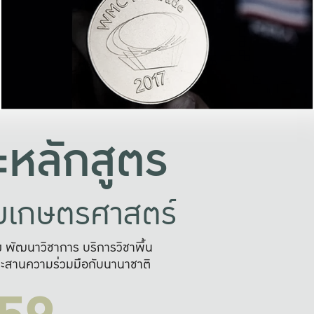
อย่างยั่งยืน
และผลักดันในการใช้ระบบส
ในภาพกว้าง
เพื่อการทำงานแบบ
ญหาจุดเล็กๆ
อข่ายขยายผล
สะดวก รวดเร
และนำไป
บริการด้าน AI อย
หลักสูตร
ัยเกษตรศาสตร์
สูง พัฒนาวิชาการ บริการวิชาพื้น
ะสานความร่วมมือกับนานาชาติ