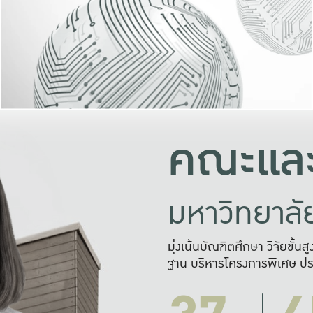
และความสุข
มองปัญหา
แก้ไขจากปั
และสร้างเครื
คณะและ
มหาวิทยาล
มุ่งเน้นบัณฑิตศึกษา วิจัยขั้น
ฐาน บริหารโครงการพิเศษ ปร