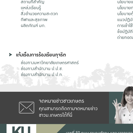
สถานที่สำคัญ
นโยบายแล
แหล่งเรียนรู้
นโยบายกา
สิ่งอำนวยความสะดวก
นโยบายคุ
กีฬาและสุขภาพ
แนวปฏิบั
ผลิตภัณฑ์ มก.
การเข้าใช
ข้อปฏิบั
ถ่ายทอด
แจ้งเรื่องการร้องเรียนทุจริต
ช่องทางมหาวิทยาลัยเกษตรศาสตร์
ช่องทางสำนักงาน ป.ป.ช.
ช่องทางสำนักงาน ป.ป.ท.
จดหมายข่าวชาวเกษตร
คุณสามารถติดตามจดหมายข่าว
ชาวม.เกษตรได้ที่นี่
เลขที่ 50 ถนนงามวงศ์วาน แขวงลาดยาว