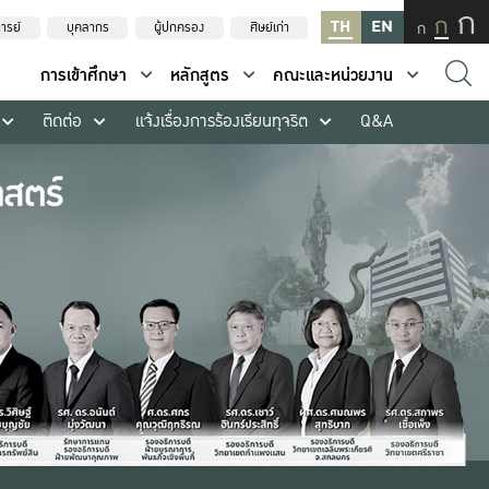
ก
ก
TH
EN
ก
ารย์
บุคลากร
ผู้ปกครอง
ศิษย์เก่า
การเข้าศึกษา
หลักสูตร
คณะและหน่วยงาน
ติดต่อ
แจ้งเรื่องการร้องเรียนทุจริต
Q&A