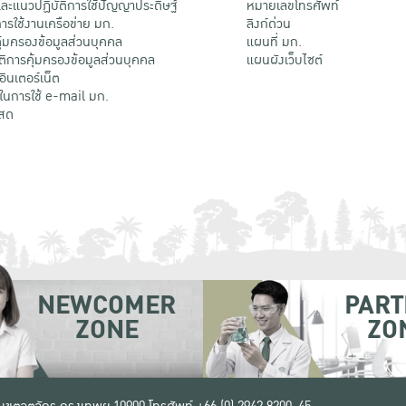
ะแนวปฏิบัติการใช้ปัญญาประดิษฐ์
หมายเลขโทรศัพท์
รใช้งานเครือข่าย มก.
ลิงก์ด่วน
้มครองข้อมูลส่วนบุคคล
แผนที่ มก.
ติการคุ้มครองข้อมูลส่วนบุคคล
แผนผังเว็บไซต์
้อินเตอร์เน็ต
ติในการใช้ e-mail มก.
สด
NEWCOMER
PART
ZONE
ZO
 เขตจตุจักร กรุงเทพฯ 10900
โทรศัพท์ +66 (0) 2942 8200-45