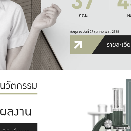
37
4
คณะ
ห
ข้อมูล ณ วันที่ 27 ตุลาคม พ.ศ. 2568
รายละเอีย
ะนวัตกรรม
ผลงาน