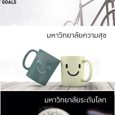
มหาวิทยาลัยความสุข
ย
สีเขียว
มหาวิทยาลัย
ก
สดใส หนาแน่น
ไม่ได้มีเป้าหมา
AN FOREST)
มหาวิทยาลัยชั้นนำทางด้านการว
ICULTURE)
แต่ KU มุ่งเน
าณ 1,400 ไร่
เพื่อสร้างคว
<< คลิก >>
ให้กับประชาชนใ
มหาวิทยาลัยระดับโลก
่อสังคม
มหาวิทยาลั
ามกินดีอยู่ดี
พร้อมที่จ