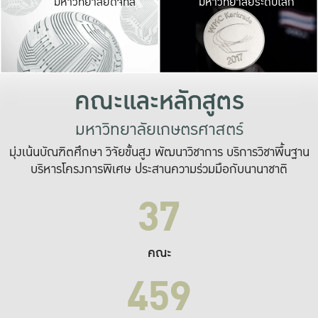
มหาวิทยาลัยดิจิทัล
มหาวิทยาลัยระดับโลก
เปลี่ยนแปลง และ
เพื่อทำงาน
ระบบสารสนเทศที่
คณะและหลักสูตร
มหาวิทยาลัยเกษตรศาสตร์
มุ่งเน้นบัณฑิตศึกษา วิจัยขั้นสูง พัฒนาวิชาการ บริการวิชาพื้นฐาน
บริหารโครงการพิเศษ ประสานความร่วมมือกับนานาชาติ
37
คณะ
459