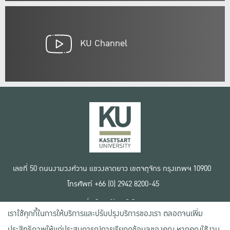
KU Channel
เลขที่ 50 ถนนงามวงศ์วาน แขวงลาดยาว เขตจตุจักร กรุงเทพฯ 10900
โทรศัพท์ +66 (0) 2942 8200-45
เงื่อนไขการใช้งานเว็บไซต์
เราใช้คุกกี้ในการให้บริการและปรับปรุงบริการของเรา ตลอดจนเพิ่ม
ข้อตกลงด้านสิทธิ์ใช้งาน
นโยบายความเป็นส่วนตัว
ประสิทธิภาพให้แก่ประสบการณ์การเรียกดูข้อมูลของคุณ หากคุณใช้งาน