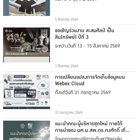
5 สิงหาคม 2569
ขอเชิญร่วมงาน สะสมศิลป์ เป็น
สิน(ทรัพย์) ปีที่ 3
ระหว่างวันที่ 13 - 15 สิงหาคม 2569
3 สิงหาคม 2569
การเปลี่ยนแปลงการจัดเก็บข้อมูลบน
Webex Cloud
ตั้งแต่วันที่ 31 กรกฎาคม 2569
22 กรกฎาคม 2569
แนะนำคณะผู้บริหารชุดใหม่ ภายใต้
การนำของ ผศ.น.สพ.ดร.คงศักดิ์ เที่ยง
ธรรม
รักษาการแทนอธิการบดีมหาวิทยาลัย