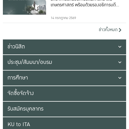
เกษตรศาสตร์ พร้อมด้วยรองอธิการบดีทั้ง
16 ท่าน
14 กรกฎาคม 2569
ข่าวทั้งหมด
ข่าวนิสิต
ประชุม/สัมมนา/อบรม
การศึกษา
จัดซื้อจัดจ้าง
รับสมัครบุคลากร
KU to ITA