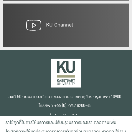
KU Channel
เลขที่ 50 ถนนงามวงศ์วาน แขวงลาดยาว เขตจตุจักร กรุงเทพฯ 10900
โทรศัพท์ +66 (0) 2942 8200-45
เงื่อนไขการใช้งานเว็บไซต์
เราใช้คุกกี้ในการให้บริการและปรับปรุงบริการของเรา ตลอดจนเพิ่ม
ข้อตกลงด้านสิทธิ์ใช้งาน
นโยบายความเป็นส่วนตัว
ประสิทธิภาพให้แก่ประสบการณ์การเรียกดูข้อมูลของคุณ หากคุณใช้งาน