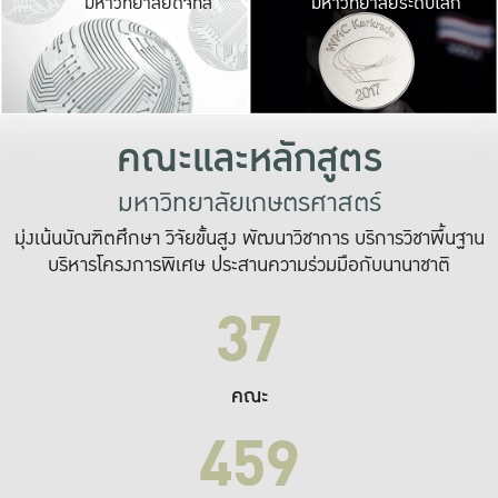
มหาวิทยาลัยดิจิทัล
มหาวิทยาลัยระดับโลก
เปลี่ยนแปลง และ
เพื่อทำงาน
ระบบสารสนเทศที่
คณะและหลักสูตร
มหาวิทยาลัยเกษตรศาสตร์
มุ่งเน้นบัณฑิตศึกษา วิจัยขั้นสูง พัฒนาวิชาการ บริการวิชาพื้นฐาน
บริหารโครงการพิเศษ ประสานความร่วมมือกับนานาชาติ
37
คณะ
459