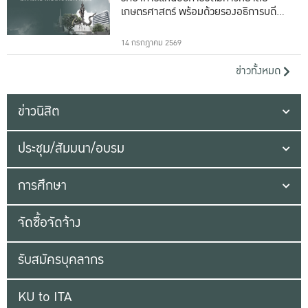
เกษตรศาสตร์ พร้อมด้วยรองอธิการบดีทั้ง
16 ท่าน
14 กรกฎาคม 2569
ข่าวทั้งหมด
ข่าวนิสิต
ประชุม/สัมมนา/อบรม
การศึกษา
จัดซื้อจัดจ้าง
รับสมัครบุคลากร
KU to ITA