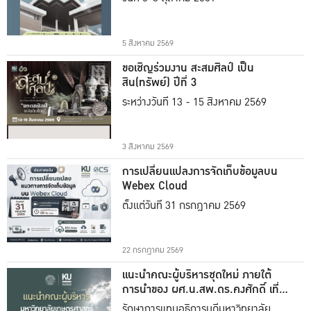
5 สิงหาคม 2569
ขอเชิญร่วมงาน สะสมศิลป์ เป็น
สิน(ทรัพย์) ปีที่ 3
ระหว่างวันที่ 13 - 15 สิงหาคม 2569
3 สิงหาคม 2569
การเปลี่ยนแปลงการจัดเก็บข้อมูลบน
Webex Cloud
ตั้งแต่วันที่ 31 กรกฎาคม 2569
22 กรกฎาคม 2569
แนะนำคณะผู้บริหารชุดใหม่ ภายใต้
การนำของ ผศ.น.สพ.ดร.คงศักดิ์ เที่ยง
ธรรม
รักษาการแทนอธิการบดีมหาวิทยาลัย