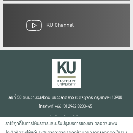
KU Channel
เลขที่ 50 ถนนงามวงศ์วาน แขวงลาดยาว เขตจตุจักร กรุงเทพฯ 10900
โทรศัพท์ +66 (0) 2942 8200-45
เงื่อนไขการใช้งานเว็บไซต์
เราใช้คุกกี้ในการให้บริการและปรับปรุงบริการของเรา ตลอดจนเพิ่ม
ข้อตกลงด้านสิทธิ์ใช้งาน
นโยบายความเป็นส่วนตัว
ประสิทธิภาพให้แก่ประสบการณ์การเรียกดูข้อมูลของคุณ หากคุณใช้งาน