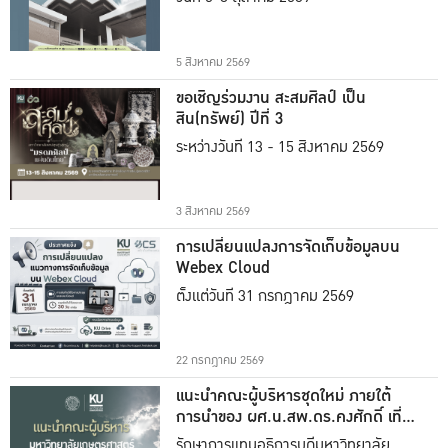
5 สิงหาคม 2569
ขอเชิญร่วมงาน สะสมศิลป์ เป็น
สิน(ทรัพย์) ปีที่ 3
ระหว่างวันที่ 13 - 15 สิงหาคม 2569
3 สิงหาคม 2569
การเปลี่ยนแปลงการจัดเก็บข้อมูลบน
Webex Cloud
ตั้งแต่วันที่ 31 กรกฎาคม 2569
22 กรกฎาคม 2569
แนะนำคณะผู้บริหารชุดใหม่ ภายใต้
การนำของ ผศ.น.สพ.ดร.คงศักดิ์ เที่ยง
ธรรม
รักษาการแทนอธิการบดีมหาวิทยาลัย