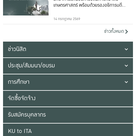
เกษตรศาสตร์ พร้อมด้วยรองอธิการบดีทั้ง
16 ท่าน
14 กรกฎาคม 2569
ข่าวทั้งหมด
ข่าวนิสิต
ประชุม/สัมมนา/อบรม
การศึกษา
จัดซื้อจัดจ้าง
รับสมัครบุคลากร
KU to ITA