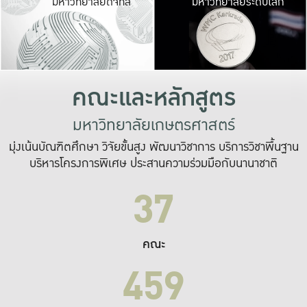
มหาวิทยาลัยดิจิทัล
มหาวิทยาลัยระดับโลก
เปลี่ยนแปลง และ
เพื่อทำงาน
ระบบสารสนเทศที่
คณะและหลักสูตร
มหาวิทยาลัยเกษตรศาสตร์
มุ่งเน้นบัณฑิตศึกษา วิจัยขั้นสูง พัฒนาวิชาการ บริการวิชาพื้นฐาน
บริหารโครงการพิเศษ ประสานความร่วมมือกับนานาชาติ
37
คณะ
459