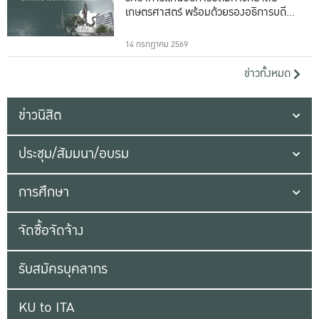
เกษตรศาสตร์ พร้อมด้วยรองอธิการบดีทั้ง
16 ท่าน
14 กรกฎาคม 2569
ข่าวทั้งหมด
ข่าวนิสิต
ประชุม/สัมมนา/อบรม
การศึกษา
จัดซื้อจัดจ้าง
รับสมัครบุคลากร
KU to ITA