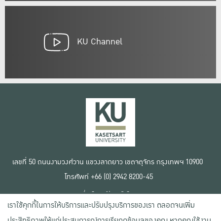
KU Channel
เลขที่ 50 ถนนงามวงศ์วาน แขวงลาดยาว เขตจตุจักร กรุงเทพฯ 10900
โทรศัพท์ +66 (0) 2942 8200-45
เงื่อนไขการใช้งานเว็บไซต์
เราใช้คุกกี้ในการให้บริการและปรับปรุงบริการของเรา ตลอดจนเพิ่ม
ข้อตกลงด้านสิทธิ์ใช้งาน
นโยบายความเป็นส่วนตัว
ประสิทธิภาพให้แก่ประสบการณ์การเรียกดูข้อมูลของคุณ หากคุณใช้งาน