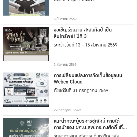
5 สิงหาคม 2569
ขอเชิญร่วมงาน สะสมศิลป์ เป็น
สิน(ทรัพย์) ปีที่ 3
ระหว่างวันที่ 13 - 15 สิงหาคม 2569
3 สิงหาคม 2569
การเปลี่ยนแปลงการจัดเก็บข้อมูลบน
Webex Cloud
ตั้งแต่วันที่ 31 กรกฎาคม 2569
22 กรกฎาคม 2569
แนะนำคณะผู้บริหารชุดใหม่ ภายใต้
การนำของ ผศ.น.สพ.ดร.คงศักดิ์ เที่ยง
ธรรม
รักษาการแทนอธิการบดีมหาวิทยาลัย