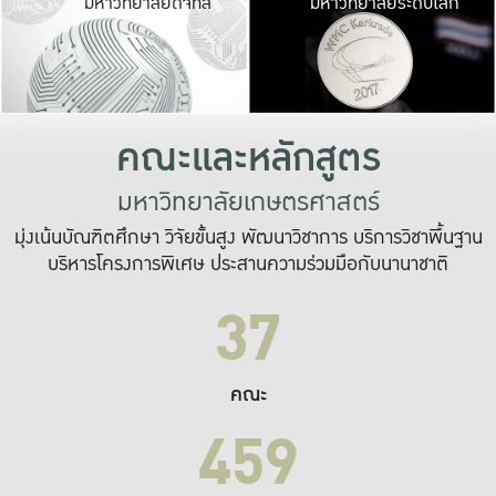
มหาวิทยาลัยดิจิทัล
มหาวิทยาลัยระดับโลก
เปลี่ยนแปลง และ
เพื่อทำงาน
ระบบสารสนเทศที่
คณะและหลักสูตร
มหาวิทยาลัยเกษตรศาสตร์
มุ่งเน้นบัณฑิตศึกษา วิจัยขั้นสูง พัฒนาวิชาการ บริการวิชาพื้นฐาน
บริหารโครงการพิเศษ ประสานความร่วมมือกับนานาชาติ
37
คณะ
459