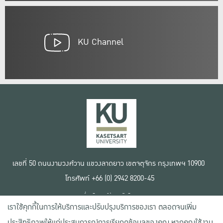
KU Channel
เลขที่ 50 ถนนงามวงศ์วาน แขวงลาดยาว เขตจตุจักร กรุงเทพฯ 10900
โทรศัพท์ +66 (0) 2942 8200-45
เงื่อนไขการใช้งานเว็บไซต์
เราใช้คุกกี้ในการให้บริการและปรับปรุงบริการของเรา ตลอดจนเพิ่ม
ข้อตกลงด้านสิทธิ์ใช้งาน
นโยบายความเป็นส่วนตัว
ประสิทธิภาพให้แก่ประสบการณ์การเรียกดูข้อมูลของคุณ หากคุณใช้งาน