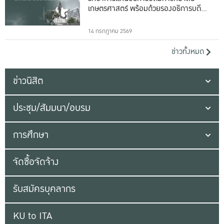
เกษตรศาสตร์ พร้อมด้วยรองอธิการบดีทั้ง
16 ท่าน
14 กรกฎาคม 2569
ข่าวทั้งหมด
ข่าวนิสิต
ประชุม/สัมมนา/อบรม
การศึกษา
จัดซื้อจัดจ้าง
รับสมัครบุคลากร
KU to ITA