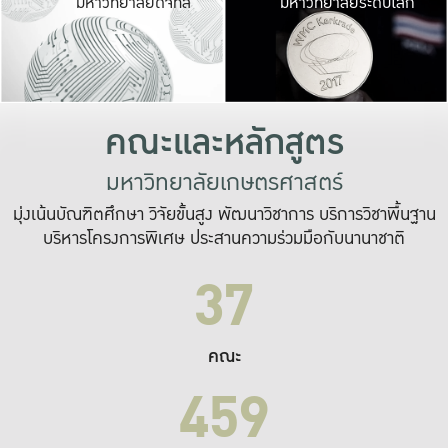
มหาวิทยาลัยดิจิทัล
มหาวิทยาลัยระดับโลก
เปลี่ยนแปลง และ
เพื่อทำงาน
ระบบสารสนเทศที่
คณะและหลักสูตร
มหาวิทยาลัยเกษตรศาสตร์
มุ่งเน้นบัณฑิตศึกษา วิจัยขั้นสูง พัฒนาวิชาการ บริการวิชาพื้นฐาน
บริหารโครงการพิเศษ ประสานความร่วมมือกับนานาชาติ
37
คณะ
459