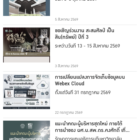
5 สิงหาคม 2569
ขอเชิญร่วมงาน สะสมศิลป์ เป็น
สิน(ทรัพย์) ปีที่ 3
ระหว่างวันที่ 13 - 15 สิงหาคม 2569
3 สิงหาคม 2569
การเปลี่ยนแปลงการจัดเก็บข้อมูลบน
Webex Cloud
ตั้งแต่วันที่ 31 กรกฎาคม 2569
22 กรกฎาคม 2569
แนะนำคณะผู้บริหารชุดใหม่ ภายใต้
การนำของ ผศ.น.สพ.ดร.คงศักดิ์ เที่ยง
ธรรม
รักษาการแทนอธิการบดีมหาวิทยาลัย