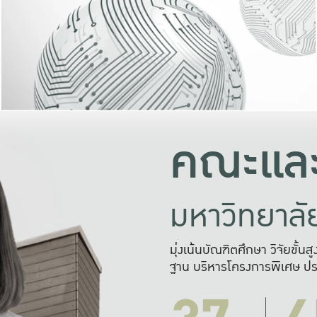
และความสุข
มองปัญหา
แก้ไขจากปั
และสร้างเครื
คณะและ
มหาวิทยาล
มุ่งเน้นบัณฑิตศึกษา วิจัยขั้น
ฐาน บริหารโครงการพิเศษ ปร