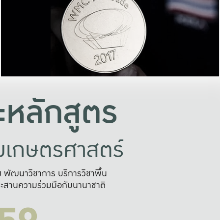
อย่างยั่งยืน
และผลักดันในการใช้ระบบส
ในภาพกว้าง
เพื่อการทำงานแบบ
ญหาจุดเล็กๆ
อข่ายขยายผล
สะดวก รวดเร
และนำไป
บริการด้าน AI อย
หลักสูตร
ัยเกษตรศาสตร์
สูง พัฒนาวิชาการ บริการวิชาพื้น
ะสานความร่วมมือกับนานาชาติ