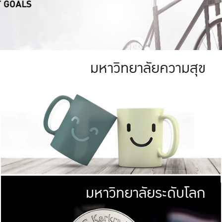
มหาวิทยาลัยความสุข
ย
สีเขียว
มหาวิทยาลัย
ก
สดใส หนาแน่น
ไม่ได้มีเป้าหมา
AN FOREST)
มหาวิทยาลัยชั้นนำทางด้านการว
ICULTURE)
แต่ KU มุ่งเน
าณ 1,400 ไร่
เพื่อสร้างคว
<< คลิก >>
ให้กับประชาชนใ
มหาวิทยาลัยระดับโลก
่อสังคม
มหาวิทยาลั
ามกินดีอยู่ดี
พร้อมที่จ