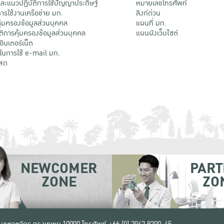
ะแนวปฏิบัติการใช้ปัญญาประดิษฐ์
หมายเลขโทรศัพท์
รใช้งานเครือข่าย มก.
ลิงก์ด่วน
้มครองข้อมูลส่วนบุคคล
แผนที่ มก.
ติการคุ้มครองข้อมูลส่วนบุคคล
แผนผังเว็บไซต์
้อินเตอร์เน็ต
ติในการใช้ e-mail มก.
สด
NEWCOMER
PART
ZONE
ZO
 เขตจตุจักร กรุงเทพฯ 10900
โทรศัพท์ +66 (0) 2942 8200-45