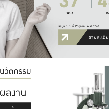
37
4
คณะ
ห
ข้อมูล ณ วันที่ 27 ตุลาคม พ.ศ. 2568
รายละเอีย
ะนวัตกรรม
ผลงาน