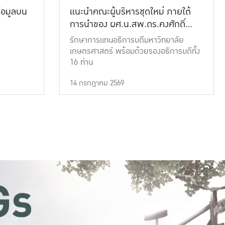
้อมูลบน
แนะนำคณะผู้บริหารชุดใหม่ ภายใต้
การนำของ ผศ.น.สพ.ดร.คงศักดิ์
เที่ยงธรรม
รักษาการแทนอธิการบดีมหาวิทยาลัย
เกษตรศาสตร์ พร้อมด้วยรองอธิการบดีทั้ง
16 ท่าน
14 กรกฎาคม 2569