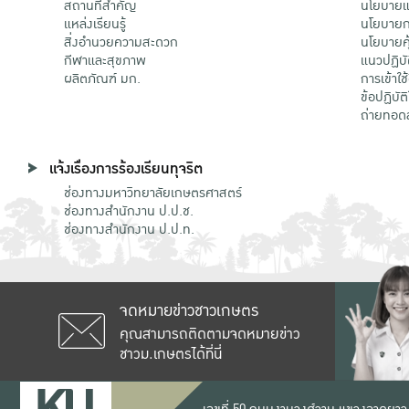
สถานที่สำคัญ
นโยบายแล
แหล่งเรียนรู้
นโยบายกา
สิ่งอำนวยความสะดวก
นโยบายคุ
กีฬาและสุขภาพ
แนวปฏิบั
ผลิตภัณฑ์ มก.
การเข้าใช
ข้อปฏิบั
ถ่ายทอด
แจ้งเรื่องการร้องเรียนทุจริต
ช่องทางมหาวิทยาลัยเกษตรศาสตร์
ช่องทางสำนักงาน ป.ป.ช.
ช่องทางสำนักงาน ป.ป.ท.
จดหมายข่าวชาวเกษตร
คุณสามารถติดตามจดหมายข่าว
ชาวม.เกษตรได้ที่นี่
เลขที่ 50 ถนนงามวงศ์วาน แขวงลาดยาว