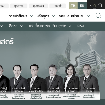
ก
ก
TH
EN
ก
ารย์
บุคลากร
ผู้ปกครอง
ศิษย์เก่า
การเข้าศึกษา
หลักสูตร
คณะและหน่วยงาน
ติดต่อ
แจ้งเรื่องการร้องเรียนทุจริต
Q&A