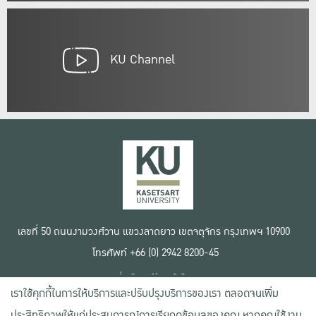
KU Channel
เลขที่ 50 ถนนงามวงศ์วาน แขวงลาดยาว เขตจตุจักร กรุงเทพฯ 10900
โทรศัพท์ +66 (0) 2942 8200-45
เงื่อนไขการใช้งานเว็บไซต์
เราใช้คุกกี้ในการให้บริการและปรับปรุงบริการของเรา ตลอดจนเพิ่ม
ข้อตกลงด้านสิทธิ์ใช้งาน
นโยบายความเป็นส่วนตัว
ประสิทธิภาพให้แก่ประสบการณ์การเรียกดูข้อมูลของคุณ หากคุณใช้งาน