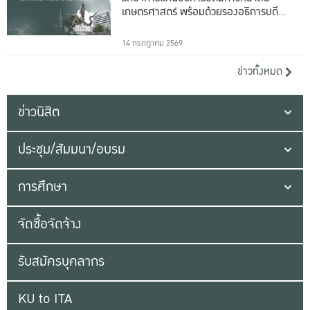
เกษตรศาสตร์ พร้อมด้วยรองอธิการบดีทั้ง
16 ท่าน
14 กรกฎาคม 2569
ข่าวทั้งหมด
ข่าวนิสิต
ประชุม/สัมมนา/อบรม
การศึกษา
จัดซื้อจัดจ้าง
รับสมัครบุคลากร
KU to ITA