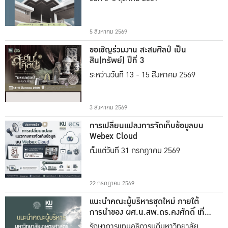
5 สิงหาคม 2569
ขอเชิญร่วมงาน สะสมศิลป์ เป็น
สิน(ทรัพย์) ปีที่ 3
ระหว่างวันที่ 13 - 15 สิงหาคม 2569
3 สิงหาคม 2569
การเปลี่ยนแปลงการจัดเก็บข้อมูลบน
Webex Cloud
ตั้งแต่วันที่ 31 กรกฎาคม 2569
22 กรกฎาคม 2569
แนะนำคณะผู้บริหารชุดใหม่ ภายใต้
การนำของ ผศ.น.สพ.ดร.คงศักดิ์ เที่ยง
ธรรม
รักษาการแทนอธิการบดีมหาวิทยาลัย