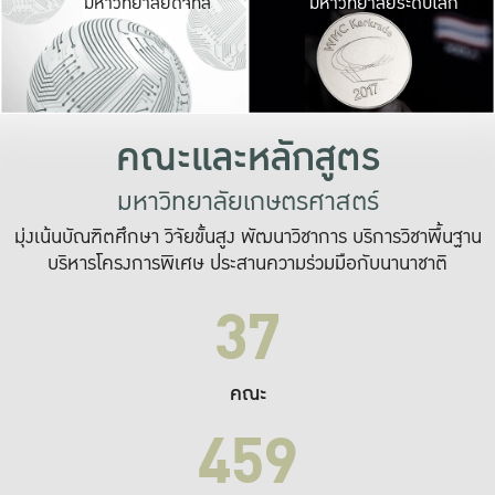
มหาวิทยาลัยดิจิทัล
มหาวิทยาลัยระดับโลก
เปลี่ยนแปลง และ
เพื่อทำงาน
ระบบสารสนเทศที่
คณะและหลักสูตร
มหาวิทยาลัยเกษตรศาสตร์
มุ่งเน้นบัณฑิตศึกษา วิจัยขั้นสูง พัฒนาวิชาการ บริการวิชาพื้นฐาน
บริหารโครงการพิเศษ ประสานความร่วมมือกับนานาชาติ
37
คณะ
459