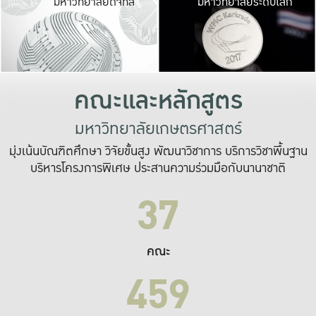
มหาวิทยาลัยดิจิทัล
มหาวิทยาลัยระดับโลก
เปลี่ยนแปลง และ
เพื่อทำงาน
ระบบสารสนเทศที่
คณะและหลักสูตร
มหาวิทยาลัยเกษตรศาสตร์
มุ่งเน้นบัณฑิตศึกษา วิจัยขั้นสูง พัฒนาวิชาการ บริการวิชาพื้นฐาน
บริหารโครงการพิเศษ ประสานความร่วมมือกับนานาชาติ
37
คณะ
459