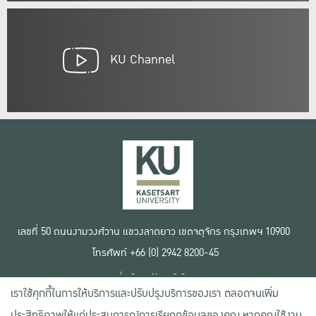
KU Channel
เลขที่ 50 ถนนงามวงศ์วาน แขวงลาดยาว เขตจตุจักร กรุงเทพฯ 10900
โทรศัพท์ +66 (0) 2942 8200-45
เงื่อนไขการใช้งานเว็บไซต์
เราใช้คุกกี้ในการให้บริการและปรับปรุงบริการของเรา ตลอดจนเพิ่ม
ข้อตกลงด้านสิทธิ์ใช้งาน
นโยบายความเป็นส่วนตัว
ประสิทธิภาพให้แก่ประสบการณ์การเรียกดูข้อมูลของคุณ หากคุณใช้งาน