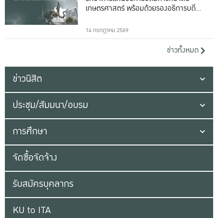
เกษตรศาสตร์ พร้อมด้วยรองอธิการบดีทั้ง
16 ท่าน
14 กรกฎาคม 2569
ข่าวทั้งหมด
ข่าวนิสิต
ประชุม/สัมมนา/อบรม
การศึกษา
จัดซื้อจัดจ้าง
รับสมัครบุคลากร
KU to ITA