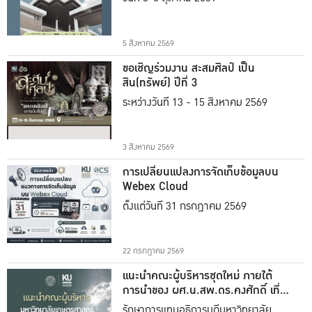
5 สิงหาคม 2569
ขอเชิญร่วมงาน สะสมศิลป์ เป็น
สิน(ทรัพย์) ปีที่ 3
ระหว่างวันที่ 13 - 15 สิงหาคม 2569
3 สิงหาคม 2569
การเปลี่ยนแปลงการจัดเก็บข้อมูลบน
Webex Cloud
ตั้งแต่วันที่ 31 กรกฎาคม 2569
22 กรกฎาคม 2569
แนะนำคณะผู้บริหารชุดใหม่ ภายใต้
การนำของ ผศ.น.สพ.ดร.คงศักดิ์ เที่ยง
ธรรม
รักษาการแทนอธิการบดีมหาวิทยาลัย