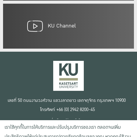
KU Channel
เลขที่ 50 ถนนงามวงศ์วาน แขวงลาดยาว เขตจตุจักร กรุงเทพฯ 10900
โทรศัพท์ +66 (0) 2942 8200-45
เงื่อนไขการใช้งานเว็บไซต์
เราใช้คุกกี้ในการให้บริการและปรับปรุงบริการของเรา ตลอดจนเพิ่ม
ข้อตกลงด้านสิทธิ์ใช้งาน
นโยบายความเป็นส่วนตัว
ประสิทธิภาพให้แก่ประสบการณ์การเรียกดูข้อมูลของคุณ หากคุณใช้งาน