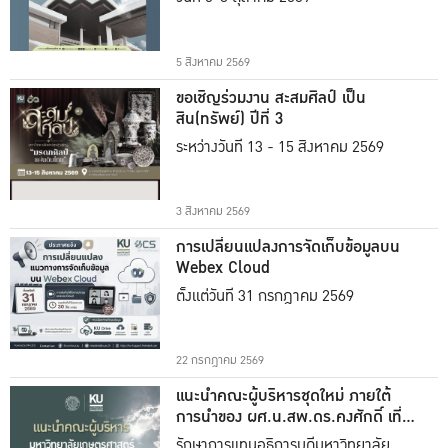
5 สิงหาคม 2569
ขอเชิญร่วมงาน สะสมศิลป์ เป็น
สิน(ทรัพย์) ปีที่ 3
ระหว่างวันที่ 13 - 15 สิงหาคม 2569
3 สิงหาคม 2569
การเปลี่ยนแปลงการจัดเก็บข้อมูลบน
Webex Cloud
ตั้งแต่วันที่ 31 กรกฎาคม 2569
22 กรกฎาคม 2569
แนะนำคณะผู้บริหารชุดใหม่ ภายใต้
การนำของ ผศ.น.สพ.ดร.คงศักดิ์ เที่ยง
ธรรม
รักษาการแทนอธิการบดีมหาวิทยาลัย