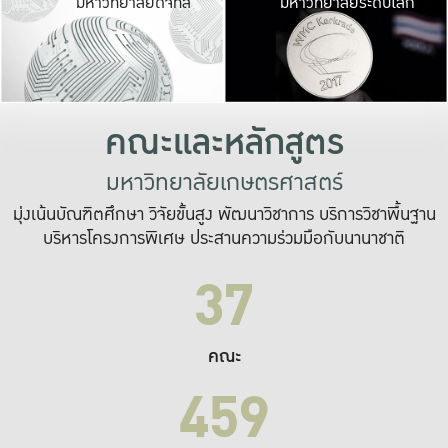
มหาวิทยาลัยดิจิทัล
มหาวิทยาลัยระดับโลก
เปลี่ยนแปลง และ
เพื่อทำงาน
ระบบสารสนเทศที่
คณะและหลักสูตร
มหาวิทยาลัยเกษตรศาสตร์
มุ่งเน้นบัณฑิตศึกษา วิจัยขั้นสูง พัฒนาวิชาการ บริการวิชาพื้นฐาน
บริหารโครงการพิเศษ ประสานความร่วมมือกับนานาชาติ
37
คณะ
459