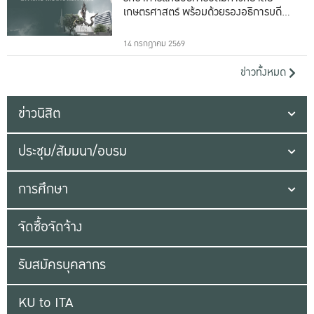
เกษตรศาสตร์ พร้อมด้วยรองอธิการบดีทั้ง
16 ท่าน
14 กรกฎาคม 2569
ข่าวทั้งหมด
ข่าวนิสิต
ประชุม/สัมมนา/อบรม
การศึกษา
จัดซื้อจัดจ้าง
รับสมัครบุคลากร
KU to ITA