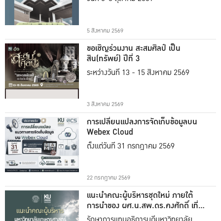
5 สิงหาคม 2569
ขอเชิญร่วมงาน สะสมศิลป์ เป็น
สิน(ทรัพย์) ปีที่ 3
ระหว่างวันที่ 13 - 15 สิงหาคม 2569
3 สิงหาคม 2569
การเปลี่ยนแปลงการจัดเก็บข้อมูลบน
Webex Cloud
ตั้งแต่วันที่ 31 กรกฎาคม 2569
22 กรกฎาคม 2569
แนะนำคณะผู้บริหารชุดใหม่ ภายใต้
การนำของ ผศ.น.สพ.ดร.คงศักดิ์ เที่ยง
ธรรม
รักษาการแทนอธิการบดีมหาวิทยาลัย