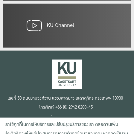
KU Channel
เลขที่ 50 ถนนงามวงศ์วาน แขวงลาดยาว เขตจตุจักร กรุงเทพฯ 10900
โทรศัพท์ +66 (0) 2942 8200-45
เงื่อนไขการใช้งานเว็บไซต์
เราใช้คุกกี้ในการให้บริการและปรับปรุงบริการของเรา ตลอดจนเพิ่ม
ข้อตกลงด้านสิทธิ์ใช้งาน
นโยบายความเป็นส่วนตัว
ประสิทธิภาพให้แก่ประสบการณ์การเรียกดูข้อมูลของคุณ หากคุณใช้งาน