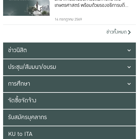
เกษตรศาสตร์ พร้อมด้วยรองอธิการบดีทั้ง
16 ท่าน
14 กรกฎาคม 2569
ข่าวทั้งหมด
ข่าวนิสิต
ประชุม/สัมมนา/อบรม
การศึกษา
จัดซื้อจัดจ้าง
รับสมัครบุคลากร
KU to ITA