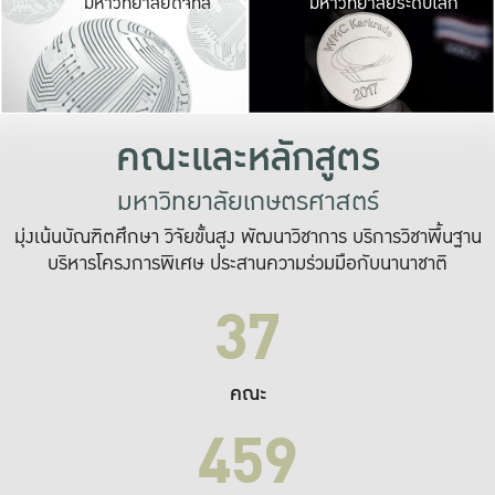
มหาวิทยาลัยดิจิทัล
มหาวิทยาลัยระดับโลก
เปลี่ยนแปลง และ
เพื่อทำงาน
ระบบสารสนเทศที่
คณะและหลักสูตร
มหาวิทยาลัยเกษตรศาสตร์
มุ่งเน้นบัณฑิตศึกษา วิจัยขั้นสูง พัฒนาวิชาการ บริการวิชาพื้นฐาน
บริหารโครงการพิเศษ ประสานความร่วมมือกับนานาชาติ
37
คณะ
459