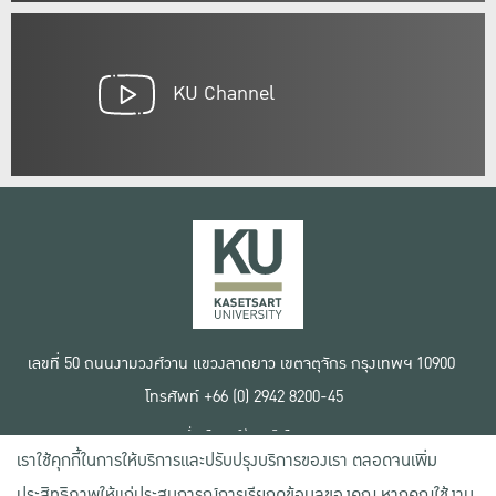
KU Channel
เลขที่ 50 ถนนงามวงศ์วาน แขวงลาดยาว เขตจตุจักร กรุงเทพฯ 10900
โทรศัพท์ +66 (0) 2942 8200-45
เงื่อนไขการใช้งานเว็บไซต์
เราใช้คุกกี้ในการให้บริการและปรับปรุงบริการของเรา ตลอดจนเพิ่ม
ข้อตกลงด้านสิทธิ์ใช้งาน
นโยบายความเป็นส่วนตัว
ประสิทธิภาพให้แก่ประสบการณ์การเรียกดูข้อมูลของคุณ หากคุณใช้งาน