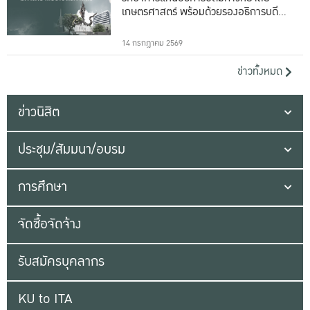
เกษตรศาสตร์ พร้อมด้วยรองอธิการบดีทั้ง
16 ท่าน
14 กรกฎาคม 2569
ข่าวทั้งหมด
ข่าวนิสิต
ประชุม/สัมมนา/อบรม
การศึกษา
จัดซื้อจัดจ้าง
รับสมัครบุคลากร
KU to ITA