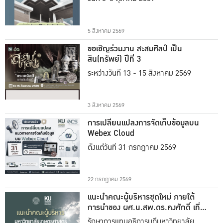
5 สิงหาคม 2569
ขอเชิญร่วมงาน สะสมศิลป์ เป็น
สิน(ทรัพย์) ปีที่ 3
ระหว่างวันที่ 13 - 15 สิงหาคม 2569
3 สิงหาคม 2569
การเปลี่ยนแปลงการจัดเก็บข้อมูลบน
Webex Cloud
ตั้งแต่วันที่ 31 กรกฎาคม 2569
22 กรกฎาคม 2569
แนะนำคณะผู้บริหารชุดใหม่ ภายใต้
การนำของ ผศ.น.สพ.ดร.คงศักดิ์ เที่ยง
ธรรม
รักษาการแทนอธิการบดีมหาวิทยาลัย