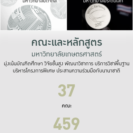
มหาวิทยาลัยดิจิทัล
มหาวิทยาลัยระดับโลก
เปลี่ยนแปลง และ
เพื่อทำงาน
ระบบสารสนเทศที่
คณะและหลักสูตร
มหาวิทยาลัยเกษตรศาสตร์
มุ่งเน้นบัณฑิตศึกษา วิจัยขั้นสูง พัฒนาวิชาการ บริการวิชาพื้นฐาน
บริหารโครงการพิเศษ ประสานความร่วมมือกับนานาชาติ
37
คณะ
459