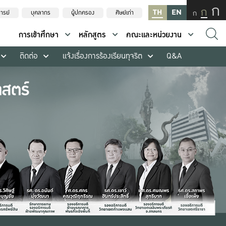
ก
ก
TH
EN
ก
ารย์
บุคลากร
ผู้ปกครอง
ศิษย์เก่า
การเข้าศึกษา
หลักสูตร
คณะและหน่วยงาน
ติดต่อ
แจ้งเรื่องการร้องเรียนทุจริต
Q&A