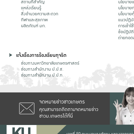
สถานที่สำคัญ
นโยบายแล
แหล่งเรียนรู้
นโยบายกา
สิ่งอำนวยความสะดวก
นโยบายคุ
กีฬาและสุขภาพ
แนวปฏิบั
ผลิตภัณฑ์ มก.
การเข้าใช
ข้อปฏิบั
ถ่ายทอด
แจ้งเรื่องการร้องเรียนทุจริต
ช่องทางมหาวิทยาลัยเกษตรศาสตร์
ช่องทางสำนักงาน ป.ป.ช.
ช่องทางสำนักงาน ป.ป.ท.
จดหมายข่าวชาวเกษตร
คุณสามารถติดตามจดหมายข่าว
ชาวม.เกษตรได้ที่นี่
เลขที่ 50 ถนนงามวงศ์วาน แขวงลาดยาว