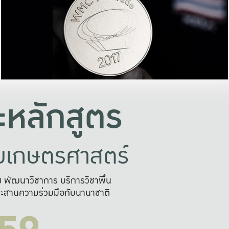
อย่างยั่งยืน
และผลักดันในการใช้ระบบส
ในภาพกว้าง
เพื่อการทำงานแบบ
ญหาจุดเล็กๆ
อข่ายขยายผล
สะดวก รวดเร
และนำไป
บริการด้าน AI อย
หลักสูตร
ัยเกษตรศาสตร์
สูง พัฒนาวิชาการ บริการวิชาพื้น
ะสานความร่วมมือกับนานาชาติ