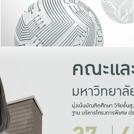
และความสุข
มองปัญหา
แก้ไขจากปั
และสร้างเครื
คณะและ
มหาวิทยาล
มุ่งเน้นบัณฑิตศึกษา วิจัยขั้น
ฐาน บริหารโครงการพิเศษ ปร