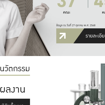
37
4
คณะ
ห
ข้อมูล ณ วันที่ 27 ตุลาคม พ.ศ. 2568
รายละเอีย
ะนวัตกรรม
ผลงาน