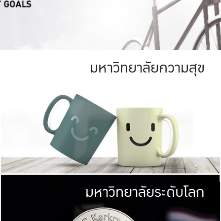
มหาวิทยาลัยความสุข
ย
สีเขียว
มหาวิทยาลัย
ก
สดใส หนาแน่น
ไม่ได้มีเป้าหมา
AN FOREST)
มหาวิทยาลัยชั้นนำทางด้านการว
ICULTURE)
แต่ KU มุ่งเน
าณ 1,400 ไร่
เพื่อสร้างคว
<< คลิก >>
ให้กับประชาชนใ
มหาวิทยาลัยระดับโลก
่อสังคม
มหาวิทยาลั
ามกินดีอยู่ดี
พร้อมที่จ