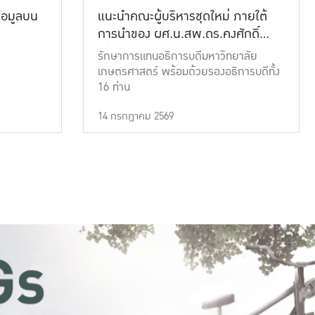
้อมูลบน
แนะนำคณะผู้บริหารชุดใหม่ ภายใต้
การนำของ ผศ.น.สพ.ดร.คงศักดิ์
เที่ยงธรรม
รักษาการแทนอธิการบดีมหาวิทยาลัย
เกษตรศาสตร์ พร้อมด้วยรองอธิการบดีทั้ง
16 ท่าน
14 กรกฎาคม 2569