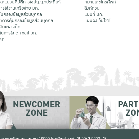
ะแนวปฏิบัติการใช้ปัญญาประดิษฐ์
หมายเลขโทรศัพท์
รใช้งานเครือข่าย มก.
ลิงก์ด่วน
้มครองข้อมูลส่วนบุคคล
แผนที่ มก.
ติการคุ้มครองข้อมูลส่วนบุคคล
แผนผังเว็บไซต์
้อินเตอร์เน็ต
ติในการใช้ e-mail มก.
สด
NEWCOMER
PART
ZONE
ZO
 เขตจตุจักร กรุงเทพฯ 10900
โทรศัพท์ +66 (0) 2942 8200-45