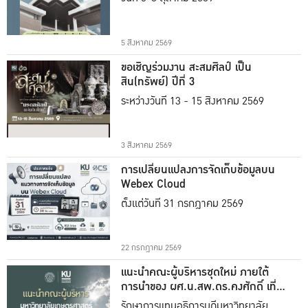
5 สิงหาคม 2569
ขอเชิญร่วมงาน สะสมศิลป์ เป็น
สิน(ทรัพย์) ปีที่ 3
ระหว่างวันที่ 13 - 15 สิงหาคม 2569
3 สิงหาคม 2569
การเปลี่ยนแปลงการจัดเก็บข้อมูลบน
Webex Cloud
ตั้งแต่วันที่ 31 กรกฎาคม 2569
22 กรกฎาคม 2569
แนะนำคณะผู้บริหารชุดใหม่ ภายใต้
การนำของ ผศ.น.สพ.ดร.คงศักดิ์ เที่ยง
ธรรม
รักษาการแทนอธิการบดีมหาวิทยาลัย