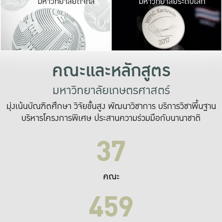
มหาวิทยาลัยดิจิทัล
มหาวิทยาลัยระดับโลก
เปลี่ยนแปลง และ
เพื่อทำงาน
ระบบสารสนเทศที่
คณะและหลักสูตร
มหาวิทยาลัยเกษตรศาสตร์
มุ่งเน้นบัณฑิตศึกษา วิจัยขั้นสูง พัฒนาวิชาการ บริการวิชาพื้นฐาน
บริหารโครงการพิเศษ ประสานความร่วมมือกับนานาชาติ
37
คณะ
459