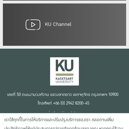
KU Channel
เลขที่ 50 ถนนงามวงศ์วาน แขวงลาดยาว เขตจตุจักร กรุงเทพฯ 10900
โทรศัพท์ +66 (0) 2942 8200-45
เงื่อนไขการใช้งานเว็บไซต์
เราใช้คุกกี้ในการให้บริการและปรับปรุงบริการของเรา ตลอดจนเพิ่ม
ข้อตกลงด้านสิทธิ์ใช้งาน
นโยบายความเป็นส่วนตัว
ประสิทธิภาพให้แก่ประสบการณ์การเรียกดูข้อมูลของคุณ หากคุณใช้งาน