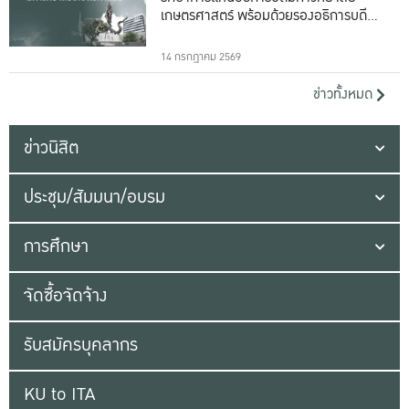
เกษตรศาสตร์ พร้อมด้วยรองอธิการบดีทั้ง
16 ท่าน
14 กรกฎาคม 2569
ข่าวทั้งหมด
ข่าวนิสิต
ประชุม/สัมมนา/อบรม
การศึกษา
จัดซื้อจัดจ้าง
รับสมัครบุคลากร
KU to ITA