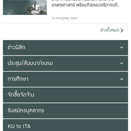
เกษตรศาสตร์ พร้อมด้วยรองอธิการบดีทั้ง
16 ท่าน
14 กรกฎาคม 2569
ข่าวทั้งหมด
ข่าวนิสิต
ประชุม/สัมมนา/อบรม
การศึกษา
จัดซื้อจัดจ้าง
รับสมัครบุคลากร
KU to ITA