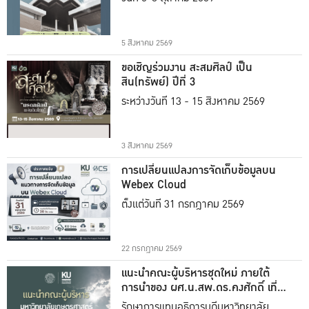
5 สิงหาคม 2569
ขอเชิญร่วมงาน สะสมศิลป์ เป็น
สิน(ทรัพย์) ปีที่ 3
ระหว่างวันที่ 13 - 15 สิงหาคม 2569
3 สิงหาคม 2569
การเปลี่ยนแปลงการจัดเก็บข้อมูลบน
Webex Cloud
ตั้งแต่วันที่ 31 กรกฎาคม 2569
22 กรกฎาคม 2569
แนะนำคณะผู้บริหารชุดใหม่ ภายใต้
การนำของ ผศ.น.สพ.ดร.คงศักดิ์ เที่ยง
ธรรม
รักษาการแทนอธิการบดีมหาวิทยาลัย