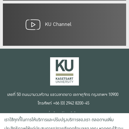
KU Channel
เลขที่ 50 ถนนงามวงศ์วาน แขวงลาดยาว เขตจตุจักร กรุงเทพฯ 10900
โทรศัพท์ +66 (0) 2942 8200-45
เงื่อนไขการใช้งานเว็บไซต์
เราใช้คุกกี้ในการให้บริการและปรับปรุงบริการของเรา ตลอดจนเพิ่ม
ข้อตกลงด้านสิทธิ์ใช้งาน
นโยบายความเป็นส่วนตัว
ประสิทธิภาพให้แก่ประสบการณ์การเรียกดูข้อมูลของคุณ หากคุณใช้งาน