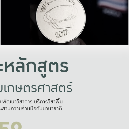
อย่างยั่งยืน
และผลักดันในการใช้ระบบส
ในภาพกว้าง
เพื่อการทำงานแบบ
ญหาจุดเล็กๆ
อข่ายขยายผล
สะดวก รวดเร
และนำไป
บริการด้าน AI อย
หลักสูตร
ัยเกษตรศาสตร์
สูง พัฒนาวิชาการ บริการวิชาพื้น
ะสานความร่วมมือกับนานาชาติ