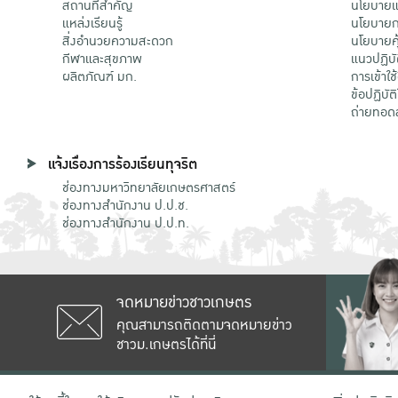
สถานที่สำคัญ
นโยบายแล
แหล่งเรียนรู้
นโยบายกา
สิ่งอำนวยความสะดวก
นโยบายคุ
กีฬาและสุขภาพ
แนวปฏิบั
ผลิตภัณฑ์ มก.
การเข้าใช
ข้อปฏิบั
ถ่ายทอด
แจ้งเรื่องการร้องเรียนทุจริต
ช่องทางมหาวิทยาลัยเกษตรศาสตร์
ช่องทางสำนักงาน ป.ป.ช.
ช่องทางสำนักงาน ป.ป.ท.
จดหมายข่าวชาวเกษตร
คุณสามารถติดตามจดหมายข่าว
ชาวม.เกษตรได้ที่นี่
เลขที่ 50 ถนนงามวงศ์วาน แขวงลาดยาว