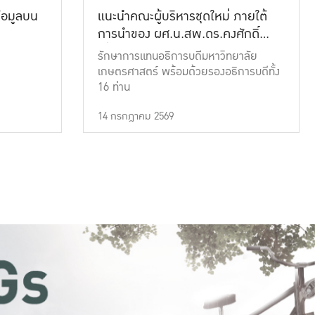
้อมูลบน
แนะนำคณะผู้บริหารชุดใหม่ ภายใต้
การนำของ ผศ.น.สพ.ดร.คงศักดิ์
เที่ยงธรรม
รักษาการแทนอธิการบดีมหาวิทยาลัย
เกษตรศาสตร์ พร้อมด้วยรองอธิการบดีทั้ง
16 ท่าน
14 กรกฎาคม 2569