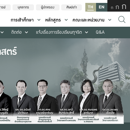
ก
ก
TH
EN
ก
ารย์
บุคลากร
ผู้ปกครอง
ศิษย์เก่า
การเข้าศึกษา
หลักสูตร
คณะและหน่วยงาน
ติดต่อ
แจ้งเรื่องการร้องเรียนทุจริต
Q&A