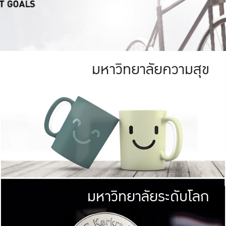
มหาวิทยาลัยความสุข
ย
สีเขียว
มหาวิทยาลัย
ก
สดใส หนาแน่น
ไม่ได้มีเป้าหมา
AN FOREST)
มหาวิทยาลัยชั้นนำทางด้านการว
ICULTURE)
แต่ KU มุ่งเน
าณ 1,400 ไร่
เพื่อสร้างคว
<< คลิก >>
ให้กับประชาชนใ
มหาวิทยาลัยระดับโลก
่อสังคม
มหาวิทยาลั
ามกินดีอยู่ดี
พร้อมที่จ