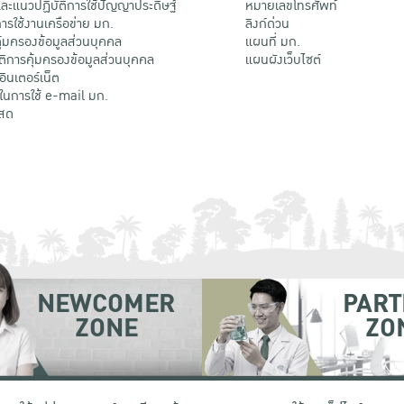
ะแนวปฏิบัติการใช้ปัญญาประดิษฐ์
หมายเลขโทรศัพท์
รใช้งานเครือข่าย มก.
ลิงก์ด่วน
้มครองข้อมูลส่วนบุคคล
แผนที่ มก.
ติการคุ้มครองข้อมูลส่วนบุคคล
แผนผังเว็บไซต์
้อินเตอร์เน็ต
ติในการใช้ e-mail มก.
สด
NEWCOMER
PART
ZONE
ZO
 เขตจตุจักร กรุงเทพฯ 10900
โทรศัพท์ +66 (0) 2942 8200-45