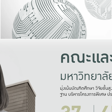
และความสุข
มองปัญหา
แก้ไขจากปั
และสร้างเครื
คณะและ
มหาวิทยาล
มุ่งเน้นบัณฑิตศึกษา วิจัยขั้น
ฐาน บริหารโครงการพิเศษ ปร