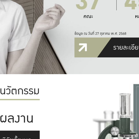
37
4
คณะ
ห
ข้อมูล ณ วันที่ 27 ตุลาคม พ.ศ. 2568
รายละเอีย
ะนวัตกรรม
ผลงาน