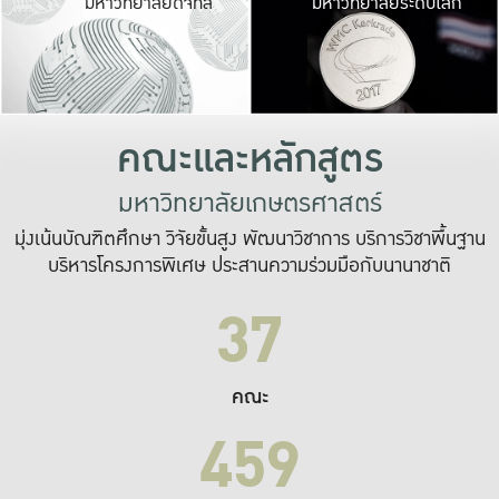
มหาวิทยาลัยดิจิทัล
มหาวิทยาลัยระดับโลก
เปลี่ยนแปลง และ
เพื่อทำงาน
ระบบสารสนเทศที่
คณะและหลักสูตร
มหาวิทยาลัยเกษตรศาสตร์
มุ่งเน้นบัณฑิตศึกษา วิจัยขั้นสูง พัฒนาวิชาการ บริการวิชาพื้นฐาน
บริหารโครงการพิเศษ ประสานความร่วมมือกับนานาชาติ
37
คณะ
459