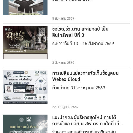
5 สิงหาคม 2569
ขอเชิญร่วมงาน สะสมศิลป์ เป็น
สิน(ทรัพย์) ปีที่ 3
ระหว่างวันที่ 13 - 15 สิงหาคม 2569
3 สิงหาคม 2569
การเปลี่ยนแปลงการจัดเก็บข้อมูลบน
Webex Cloud
ตั้งแต่วันที่ 31 กรกฎาคม 2569
22 กรกฎาคม 2569
แนะนำคณะผู้บริหารชุดใหม่ ภายใต้
การนำของ ผศ.น.สพ.ดร.คงศักดิ์ เที่ยง
ธรรม
รักษาการแทนอธิการบดีมหาวิทยาลัย