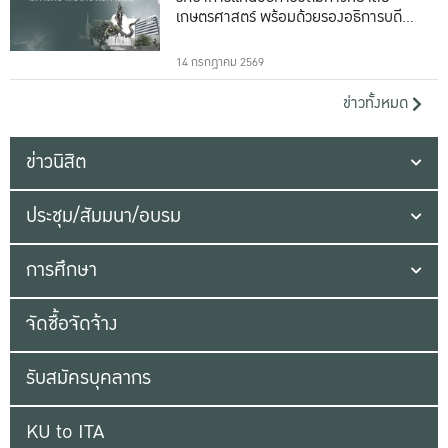
เกษตรศาสตร์ พร้อมด้วยรองอธิการบดีทั้ง
16 ท่าน
14 กรกฎาคม 2569
ข่าวทั้งหมด
ข่าวนิสิต
ประชุม/สัมมนา/อบรม
การศึกษา
จัดซื้อจัดจ้าง
รับสมัครบุคลากร
KU to ITA