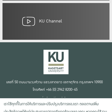
KU Channel
เลขที่ 50 ถนนงามวงศ์วาน แขวงลาดยาว เขตจตุจักร กรุงเทพฯ 10900
โทรศัพท์ +66 (0) 2942 8200-45
เงื่อนไขการใช้งานเว็บไซต์
เราใช้คุกกี้ในการให้บริการและปรับปรุงบริการของเรา ตลอดจนเพิ่ม
ข้อตกลงด้านสิทธิ์ใช้งาน
นโยบายความเป็นส่วนตัว
ประสิทธิภาพให้แก่ประสบการณ์การเรียกดูข้อมูลของคุณ หากคุณใช้งาน