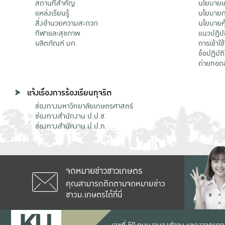
สถานที่สำคัญ
นโยบายแล
แหล่งเรียนรู้
นโยบายกา
สิ่งอำนวยความสะดวก
นโยบายคุ
กีฬาและสุขภาพ
แนวปฏิบั
ผลิตภัณฑ์ มก.
การเข้าใช
ข้อปฏิบั
ถ่ายทอด
แจ้งเรื่องการร้องเรียนทุจริต
ช่องทางมหาวิทยาลัยเกษตรศาสตร์
ช่องทางสำนักงาน ป.ป.ช.
ช่องทางสำนักงาน ป.ป.ท.
จดหมายข่าวชาวเกษตร
คุณสามารถติดตามจดหมายข่าว
ชาวม.เกษตรได้ที่นี่
เลขที่ 50 ถนนงามวงศ์วาน แขวงลาดยาว