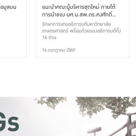
้อมูลบน
แนะนำคณะผู้บริหารชุดใหม่ ภายใต้
การนำของ ผศ.น.สพ.ดร.คงศักดิ์
เที่ยงธรรม
รักษาการแทนอธิการบดีมหาวิทยาลัย
เกษตรศาสตร์ พร้อมด้วยรองอธิการบดีทั้ง
16 ท่าน
14 กรกฎาคม 2569