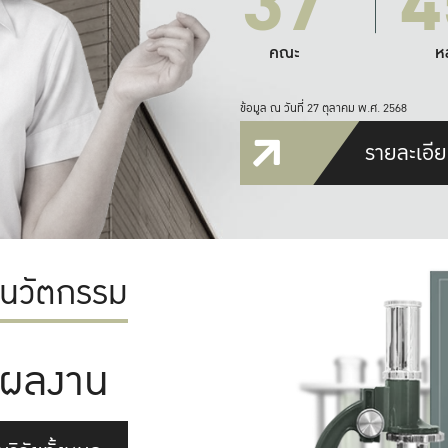
37
4
คณะ
ห
ข้อมูล ณ วันที่ 27 ตุลาคม พ.ศ. 2568
รายละเอีย
ะนวัตกรรม
ผลงาน