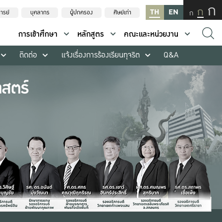
ก
ก
TH
EN
ก
ารย์
บุคลากร
ผู้ปกครอง
ศิษย์เก่า
การเข้าศึกษา
หลักสูตร
คณะและหน่วยงาน
ติดต่อ
แจ้งเรื่องการร้องเรียนทุจริต
Q&A