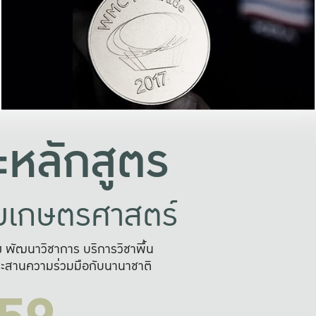
อย่างยั่งยืน
และผลักดันในการใช้ระบบส
ในภาพกว้าง
เพื่อการทำงานแบบ
ญหาจุดเล็กๆ
อข่ายขยายผล
สะดวก รวดเร
และนำไป
บริการด้าน AI อย
หลักสูตร
ัยเกษตรศาสตร์
สูง พัฒนาวิชาการ บริการวิชาพื้น
ะสานความร่วมมือกับนานาชาติ