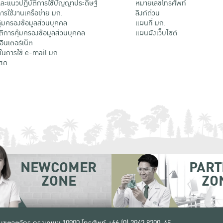
ะแนวปฏิบัติการใช้ปัญญาประดิษฐ์
หมายเลขโทรศัพท์
รใช้งานเครือข่าย มก.
ลิงก์ด่วน
้มครองข้อมูลส่วนบุคคล
แผนที่ มก.
ติการคุ้มครองข้อมูลส่วนบุคคล
แผนผังเว็บไซต์
้อินเตอร์เน็ต
ติในการใช้ e-mail มก.
สด
NEWCOMER
PART
ZONE
ZO
 เขตจตุจักร กรุงเทพฯ 10900
โทรศัพท์ +66 (0) 2942 8200-45