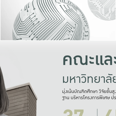
และความสุข
มองปัญหา
แก้ไขจากปั
และสร้างเครื
คณะและ
มหาวิทยาล
มุ่งเน้นบัณฑิตศึกษา วิจัยขั้น
ฐาน บริหารโครงการพิเศษ ปร