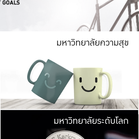
มหาวิทยาลัยความสุข
ย
สีเขียว
มหาวิทยาลัย
ก
สดใส หนาแน่น
ไม่ได้มีเป้าหมา
AN FOREST)
มหาวิทยาลัยชั้นนำทางด้านการว
ICULTURE)
แต่ KU มุ่งเน
าณ 1,400 ไร่
เพื่อสร้างคว
<< คลิก >>
ให้กับประชาชนใ
มหาวิทยาลัยระดับโลก
่อสังคม
มหาวิทยาลั
ามกินดีอยู่ดี
พร้อมที่จ