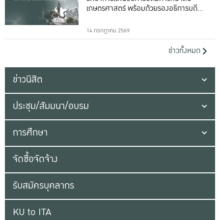
เกษตรศาสตร์ พร้อมด้วยรองอธิการบดีทั้ง
16 ท่าน
14 กรกฎาคม 2569
ข่าวทั้งหมด
ข่าวนิสิต
ประชุม/สัมมนา/อบรม
การศึกษา
จัดซื้อจัดจ้าง
รับสมัครบุคลากร
KU to ITA