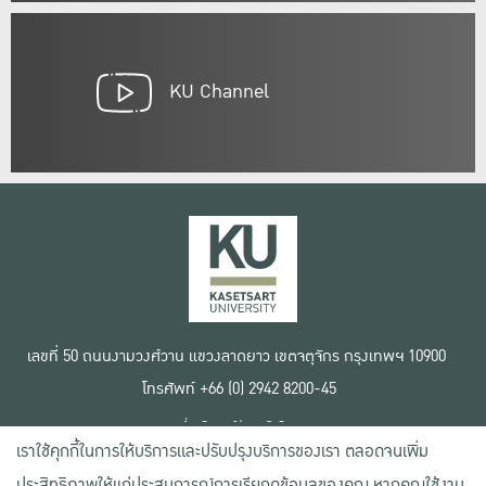
KU Channel
เลขที่ 50 ถนนงามวงศ์วาน แขวงลาดยาว เขตจตุจักร กรุงเทพฯ 10900
โทรศัพท์ +66 (0) 2942 8200-45
เงื่อนไขการใช้งานเว็บไซต์
เราใช้คุกกี้ในการให้บริการและปรับปรุงบริการของเรา ตลอดจนเพิ่ม
ข้อตกลงด้านสิทธิ์ใช้งาน
นโยบายความเป็นส่วนตัว
ประสิทธิภาพให้แก่ประสบการณ์การเรียกดูข้อมูลของคุณ หากคุณใช้งาน