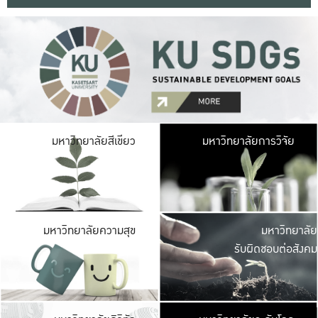
มหาวิ
มหาวิทยาลัยสีเขียว
มหาวิทยาลัยการวิจัย
มีพื้นที่เขียวสดใส 
เป็นป่าในเมือง เกษตร
มหาวิ
มหาวิทยาลัยความสุข
มหาวิทยาลัย
ค
รับผิดชอบต่อสังคม
เปิดประส
และพบเรื่องราวใหม่
มหาวิ