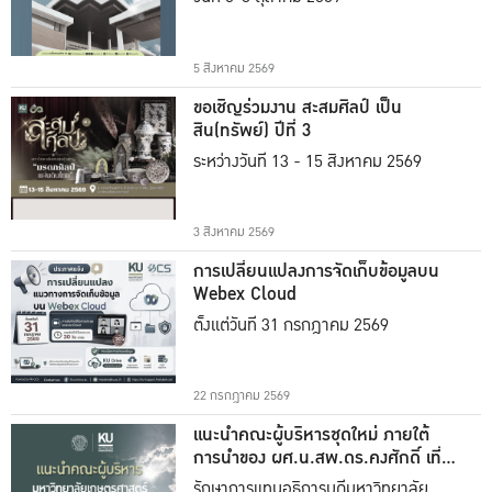
5 สิงหาคม 2569
ขอเชิญร่วมงาน สะสมศิลป์ เป็น
สิน(ทรัพย์) ปีที่ 3
ระหว่างวันที่ 13 - 15 สิงหาคม 2569
3 สิงหาคม 2569
การเปลี่ยนแปลงการจัดเก็บข้อมูลบน
Webex Cloud
ตั้งแต่วันที่ 31 กรกฎาคม 2569
22 กรกฎาคม 2569
แนะนำคณะผู้บริหารชุดใหม่ ภายใต้
การนำของ ผศ.น.สพ.ดร.คงศักดิ์ เที่ยง
ธรรม
รักษาการแทนอธิการบดีมหาวิทยาลัย