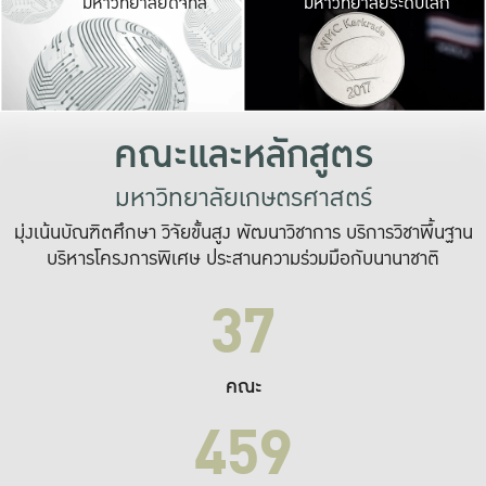
มหาวิทยาลัยดิจิทัล
มหาวิทยาลัยระดับโลก
เปลี่ยนแปลง และ
เพื่อทำงาน
ระบบสารสนเทศที่
คณะและหลักสูตร
มหาวิทยาลัยเกษตรศาสตร์
มุ่งเน้นบัณฑิตศึกษา วิจัยขั้นสูง พัฒนาวิชาการ บริการวิชาพื้นฐาน
บริหารโครงการพิเศษ ประสานความร่วมมือกับนานาชาติ
37
คณะ
459