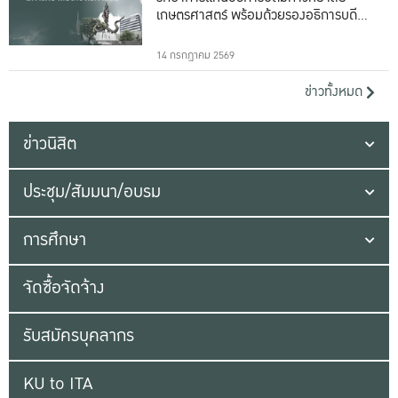
เกษตรศาสตร์ พร้อมด้วยรองอธิการบดีทั้ง
16 ท่าน
14 กรกฎาคม 2569
ข่าวทั้งหมด
ข่าวนิสิต
ประชุม/สัมมนา/อบรม
การศึกษา
จัดซื้อจัดจ้าง
รับสมัครบุคลากร
KU to ITA