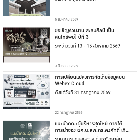
5 สิงหาคม 2569
ขอเชิญร่วมงาน สะสมศิลป์ เป็น
สิน(ทรัพย์) ปีที่ 3
ระหว่างวันที่ 13 - 15 สิงหาคม 2569
3 สิงหาคม 2569
การเปลี่ยนแปลงการจัดเก็บข้อมูลบน
Webex Cloud
ตั้งแต่วันที่ 31 กรกฎาคม 2569
22 กรกฎาคม 2569
แนะนำคณะผู้บริหารชุดใหม่ ภายใต้
การนำของ ผศ.น.สพ.ดร.คงศักดิ์ เที่ยง
ธรรม
รักษาการแทนอธิการบดีมหาวิทยาลัย