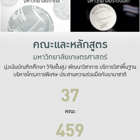
มหาวิทยาลัยดิจิทัล
มหาวิทยาลัยระดับโลก
เปลี่ยนแปลง และ
เพื่อทำงาน
ระบบสารสนเทศที่
คณะและหลักสูตร
มหาวิทยาลัยเกษตรศาสตร์
มุ่งเน้นบัณฑิตศึกษา วิจัยขั้นสูง พัฒนาวิชาการ บริการวิชาพื้นฐาน
บริหารโครงการพิเศษ ประสานความร่วมมือกับนานาชาติ
37
คณะ
459