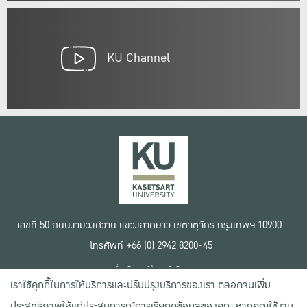
KU Channel
เลขที่ 50 ถนนงามวงศ์วาน แขวงลาดยาว เขตจตุจักร กรุงเทพฯ 10900
โทรศัพท์ +66 (0) 2942 8200-45
เงื่อนไขการใช้งานเว็บไซต์
เราใช้คุกกี้ในการให้บริการและปรับปรุงบริการของเรา ตลอดจนเพิ่ม
ข้อตกลงด้านสิทธิ์ใช้งาน
นโยบายความเป็นส่วนตัว
ประสิทธิภาพให้แก่ประสบการณ์การเรียกดูข้อมูลของคุณ หากคุณใช้งาน