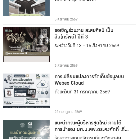
5 สิงหาคม 2569
ขอเชิญร่วมงาน สะสมศิลป์ เป็น
สิน(ทรัพย์) ปีที่ 3
ระหว่างวันที่ 13 - 15 สิงหาคม 2569
3 สิงหาคม 2569
การเปลี่ยนแปลงการจัดเก็บข้อมูลบน
Webex Cloud
ตั้งแต่วันที่ 31 กรกฎาคม 2569
22 กรกฎาคม 2569
แนะนำคณะผู้บริหารชุดใหม่ ภายใต้
การนำของ ผศ.น.สพ.ดร.คงศักดิ์ เที่ยง
ธรรม
รักษาการแทนอธิการบดีมหาวิทยาลัย