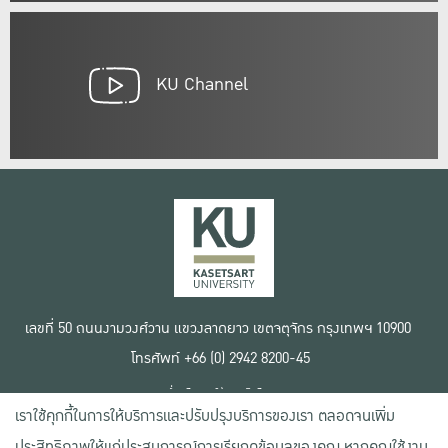
KU Channel
เลขที่ 50 ถนนงามวงศ์วาน แขวงลาดยาว เขตจตุจักร กรุงเทพฯ 10900
โทรศัพท์ +66 (0) 2942 8200-45
เงื่อนไขการใช้งานเว็บไซต์
เราใช้คุกกี้ในการให้บริการและปรับปรุงบริการของเรา ตลอดจนเพิ่ม
ข้อตกลงด้านสิทธิ์ใช้งาน
นโยบายความเป็นส่วนตัว
ประสิทธิภาพให้แก่ประสบการณ์การเรียกดูข้อมูลของคุณ หากคุณใช้งาน