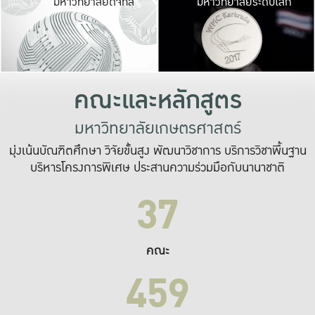
มหาวิทยาลัยดิจิทัล
มหาวิทยาลัยระดับโลก
เปลี่ยนแปลง และ
เพื่อทำงาน
ระบบสารสนเทศที่
คณะและหลักสูตร
มหาวิทยาลัยเกษตรศาสตร์
มุ่งเน้นบัณฑิตศึกษา วิจัยขั้นสูง พัฒนาวิชาการ บริการวิชาพื้นฐาน
บริหารโครงการพิเศษ ประสานความร่วมมือกับนานาชาติ
37
คณะ
459