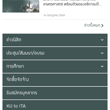
เกษตรศาสตร์ พร้อมด้วยรองอธิการบดีทั้ง
16 ท่าน
14 กรกฎาคม 2569
ข่าวทั้งหมด
ข่าวนิสิต
ประชุม/สัมมนา/อบรม
การศึกษา
จัดซื้อจัดจ้าง
รับสมัครบุคลากร
KU to ITA