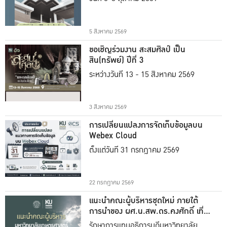
5 สิงหาคม 2569
ขอเชิญร่วมงาน สะสมศิลป์ เป็น
สิน(ทรัพย์) ปีที่ 3
ระหว่างวันที่ 13 - 15 สิงหาคม 2569
3 สิงหาคม 2569
การเปลี่ยนแปลงการจัดเก็บข้อมูลบน
Webex Cloud
ตั้งแต่วันที่ 31 กรกฎาคม 2569
22 กรกฎาคม 2569
แนะนำคณะผู้บริหารชุดใหม่ ภายใต้
การนำของ ผศ.น.สพ.ดร.คงศักดิ์ เที่ยง
ธรรม
รักษาการแทนอธิการบดีมหาวิทยาลัย