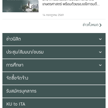
เกษตรศาสตร์ พร้อมด้วยรองอธิการบดีทั้ง
16 ท่าน
14 กรกฎาคม 2569
ข่าวทั้งหมด
ข่าวนิสิต
ประชุม/สัมมนา/อบรม
การศึกษา
จัดซื้อจัดจ้าง
รับสมัครบุคลากร
KU to ITA