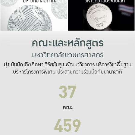
มหาวิทยาลัยดิจิทัล
มหาวิทยาลัยระดับโลก
เปลี่ยนแปลง และ
เพื่อทำงาน
ระบบสารสนเทศที่
คณะและหลักสูตร
มหาวิทยาลัยเกษตรศาสตร์
มุ่งเน้นบัณฑิตศึกษา วิจัยขั้นสูง พัฒนาวิชาการ บริการวิชาพื้นฐาน
บริหารโครงการพิเศษ ประสานความร่วมมือกับนานาชาติ
37
คณะ
459