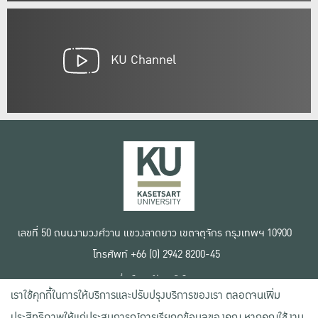
KU Channel
เลขที่ 50 ถนนงามวงศ์วาน แขวงลาดยาว เขตจตุจักร กรุงเทพฯ 10900
โทรศัพท์ +66 (0) 2942 8200-45
เงื่อนไขการใช้งานเว็บไซต์
เราใช้คุกกี้ในการให้บริการและปรับปรุงบริการของเรา ตลอดจนเพิ่ม
ข้อตกลงด้านสิทธิ์ใช้งาน
นโยบายความเป็นส่วนตัว
ประสิทธิภาพให้แก่ประสบการณ์การเรียกดูข้อมูลของคุณ หากคุณใช้งาน