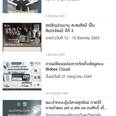
5 สิงหาคม 2569
ขอเชิญร่วมงาน สะสมศิลป์ เป็น
สิน(ทรัพย์) ปีที่ 3
ระหว่างวันที่ 13 - 15 สิงหาคม 2569
3 สิงหาคม 2569
การเปลี่ยนแปลงการจัดเก็บข้อมูลบน
Webex Cloud
ตั้งแต่วันที่ 31 กรกฎาคม 2569
22 กรกฎาคม 2569
แนะนำคณะผู้บริหารชุดใหม่ ภายใต้
การนำของ ผศ.น.สพ.ดร.คงศักดิ์ เที่ยง
ธรรม
รักษาการแทนอธิการบดีมหาวิทยาลัย