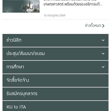
เกษตรศาสตร์ พร้อมด้วยรองอธิการบดีทั้ง
16 ท่าน
14 กรกฎาคม 2569
ข่าวทั้งหมด
ข่าวนิสิต
ประชุม/สัมมนา/อบรม
การศึกษา
จัดซื้อจัดจ้าง
รับสมัครบุคลากร
KU to ITA