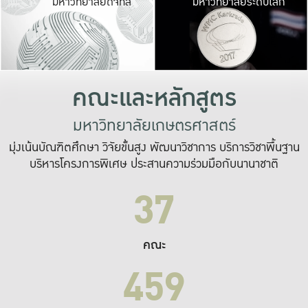
มหาวิทยาลัยดิจิทัล
มหาวิทยาลัยระดับโลก
เปลี่ยนแปลง และ
เพื่อทำงาน
ระบบสารสนเทศที่
คณะและหลักสูตร
มหาวิทยาลัยเกษตรศาสตร์
มุ่งเน้นบัณฑิตศึกษา วิจัยขั้นสูง พัฒนาวิชาการ บริการวิชาพื้นฐาน
บริหารโครงการพิเศษ ประสานความร่วมมือกับนานาชาติ
37
คณะ
459