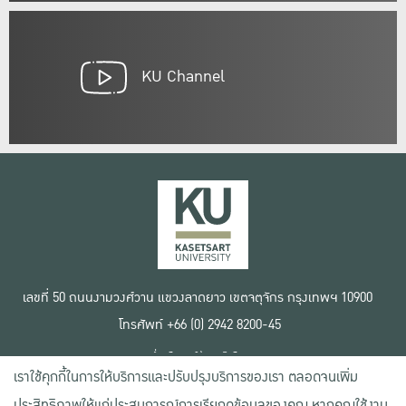
KU Channel
เลขที่ 50 ถนนงามวงศ์วาน แขวงลาดยาว เขตจตุจักร กรุงเทพฯ 10900
โทรศัพท์ +66 (0) 2942 8200-45
เงื่อนไขการใช้งานเว็บไซต์
เราใช้คุกกี้ในการให้บริการและปรับปรุงบริการของเรา ตลอดจนเพิ่ม
ข้อตกลงด้านสิทธิ์ใช้งาน
นโยบายความเป็นส่วนตัว
ประสิทธิภาพให้แก่ประสบการณ์การเรียกดูข้อมูลของคุณ หากคุณใช้งาน