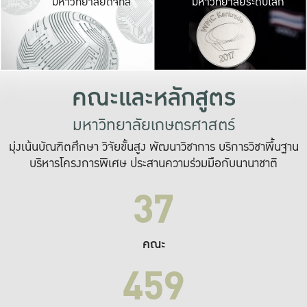
มหาวิทยาลัยดิจิทัล
มหาวิทยาลัยระดับโลก
เปลี่ยนแปลง และ
เพื่อทำงาน
ระบบสารสนเทศที่
คณะและหลักสูตร
มหาวิทยาลัยเกษตรศาสตร์
มุ่งเน้นบัณฑิตศึกษา วิจัยขั้นสูง พัฒนาวิชาการ บริการวิชาพื้นฐาน
บริหารโครงการพิเศษ ประสานความร่วมมือกับนานาชาติ
37
คณะ
459