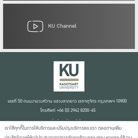
KU Channel
เลขที่ 50 ถนนงามวงศ์วาน แขวงลาดยาว เขตจตุจักร กรุงเทพฯ 10900
โทรศัพท์ +66 (0) 2942 8200-45
เงื่อนไขการใช้งานเว็บไซต์
เราใช้คุกกี้ในการให้บริการและปรับปรุงบริการของเรา ตลอดจนเพิ่ม
ข้อตกลงด้านสิทธิ์ใช้งาน
นโยบายความเป็นส่วนตัว
ประสิทธิภาพให้แก่ประสบการณ์การเรียกดูข้อมูลของคุณ หากคุณใช้งาน