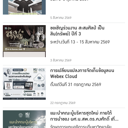
5 สิงหาคม 2569
ขอเชิญร่วมงาน สะสมศิลป์ เป็น
สิน(ทรัพย์) ปีที่ 3
ระหว่างวันที่ 13 - 15 สิงหาคม 2569
3 สิงหาคม 2569
การเปลี่ยนแปลงการจัดเก็บข้อมูลบน
Webex Cloud
ตั้งแต่วันที่ 31 กรกฎาคม 2569
22 กรกฎาคม 2569
แนะนำคณะผู้บริหารชุดใหม่ ภายใต้
การนำของ ผศ.น.สพ.ดร.คงศักดิ์ เที่ยง
ธรรม
รักษาการแทนอธิการบดีมหาวิทยาลัย