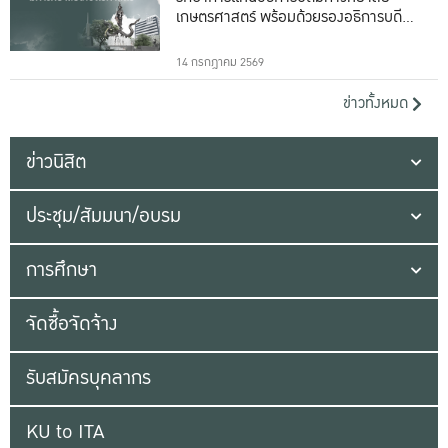
เกษตรศาสตร์ พร้อมด้วยรองอธิการบดีทั้ง
16 ท่าน
14 กรกฎาคม 2569
ข่าวทั้งหมด
ข่าวนิสิต
ประชุม/สัมมนา/อบรม
การศึกษา
จัดซื้อจัดจ้าง
รับสมัครบุคลากร
KU to ITA