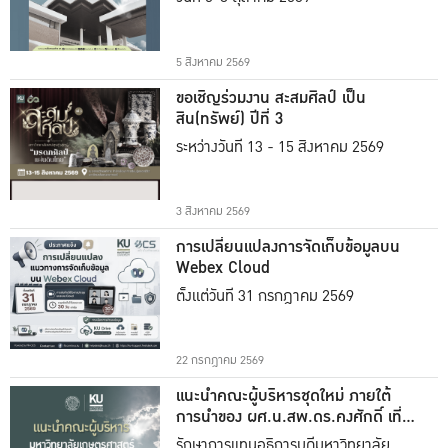
5 สิงหาคม 2569
ขอเชิญร่วมงาน สะสมศิลป์ เป็น
สิน(ทรัพย์) ปีที่ 3
ระหว่างวันที่ 13 - 15 สิงหาคม 2569
3 สิงหาคม 2569
การเปลี่ยนแปลงการจัดเก็บข้อมูลบน
Webex Cloud
ตั้งแต่วันที่ 31 กรกฎาคม 2569
22 กรกฎาคม 2569
แนะนำคณะผู้บริหารชุดใหม่ ภายใต้
การนำของ ผศ.น.สพ.ดร.คงศักดิ์ เที่ยง
ธรรม
รักษาการแทนอธิการบดีมหาวิทยาลัย