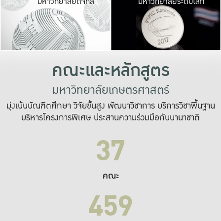
มหาวิทยาลัยดิจิทัล
มหาวิทยาลัยระดับโลก
เปลี่ยนแปลง และ
เพื่อทำงาน
ระบบสารสนเทศที่
คณะและหลักสูตร
มหาวิทยาลัยเกษตรศาสตร์
มุ่งเน้นบัณฑิตศึกษา วิจัยขั้นสูง พัฒนาวิชาการ บริการวิชาพื้นฐาน
บริหารโครงการพิเศษ ประสานความร่วมมือกับนานาชาติ
37
คณะ
459