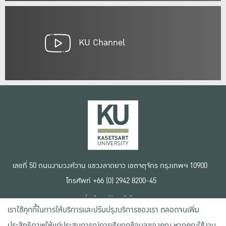
KU Channel
เลขที่ 50 ถนนงามวงศ์วาน แขวงลาดยาว เขตจตุจักร กรุงเทพฯ 10900
โทรศัพท์ +66 (0) 2942 8200-45
เงื่อนไขการใช้งานเว็บไซต์
เราใช้คุกกี้ในการให้บริการและปรับปรุงบริการของเรา ตลอดจนเพิ่ม
ข้อตกลงด้านสิทธิ์ใช้งาน
นโยบายความเป็นส่วนตัว
ประสิทธิภาพให้แก่ประสบการณ์การเรียกดูข้อมูลของคุณ หากคุณใช้งาน