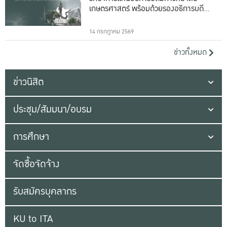
เกษตรศาสตร์ พร้อมด้วยรองอธิการบดีทั้ง
16 ท่าน
14 กรกฎาคม 2569
ข่าวทั้งหมด
ข่าวนิสิต
ประชุม/สัมมนา/อบรม
การศึกษา
จัดซื้อจัดจ้าง
รับสมัครบุคลากร
KU to ITA