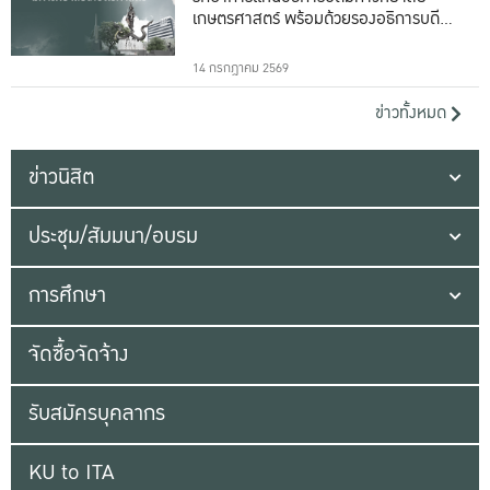
เกษตรศาสตร์ พร้อมด้วยรองอธิการบดีทั้ง
16 ท่าน
14 กรกฎาคม 2569
ข่าวทั้งหมด
ข่าวนิสิต
ประชุม/สัมมนา/อบรม
การศึกษา
จัดซื้อจัดจ้าง
รับสมัครบุคลากร
KU to ITA