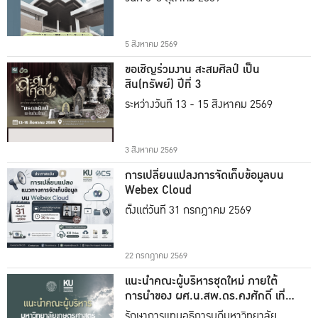
5 สิงหาคม 2569
ขอเชิญร่วมงาน สะสมศิลป์ เป็น
สิน(ทรัพย์) ปีที่ 3
ระหว่างวันที่ 13 - 15 สิงหาคม 2569
3 สิงหาคม 2569
การเปลี่ยนแปลงการจัดเก็บข้อมูลบน
Webex Cloud
ตั้งแต่วันที่ 31 กรกฎาคม 2569
22 กรกฎาคม 2569
แนะนำคณะผู้บริหารชุดใหม่ ภายใต้
การนำของ ผศ.น.สพ.ดร.คงศักดิ์ เที่ยง
ธรรม
รักษาการแทนอธิการบดีมหาวิทยาลัย