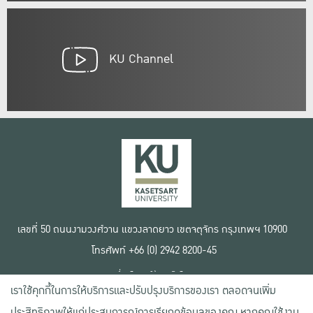
KU Channel
เลขที่ 50 ถนนงามวงศ์วาน แขวงลาดยาว เขตจตุจักร กรุงเทพฯ 10900
โทรศัพท์ +66 (0) 2942 8200-45
เงื่อนไขการใช้งานเว็บไซต์
เราใช้คุกกี้ในการให้บริการและปรับปรุงบริการของเรา ตลอดจนเพิ่ม
ข้อตกลงด้านสิทธิ์ใช้งาน
นโยบายความเป็นส่วนตัว
ประสิทธิภาพให้แก่ประสบการณ์การเรียกดูข้อมูลของคุณ หากคุณใช้งาน