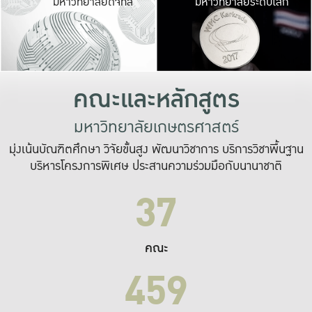
มหาวิทยาลัยดิจิทัล
มหาวิทยาลัยระดับโลก
เปลี่ยนแปลง และ
เพื่อทำงาน
ระบบสารสนเทศที่
คณะและหลักสูตร
มหาวิทยาลัยเกษตรศาสตร์
มุ่งเน้นบัณฑิตศึกษา วิจัยขั้นสูง พัฒนาวิชาการ บริการวิชาพื้นฐาน
บริหารโครงการพิเศษ ประสานความร่วมมือกับนานาชาติ
37
คณะ
459