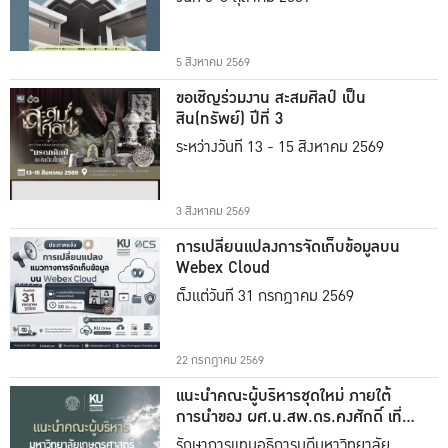
5 สิงหาคม 2569
ขอเชิญร่วมงาน สะสมศิลป์ เป็น
สิน(ทรัพย์) ปีที่ 3
ระหว่างวันที่ 13 - 15 สิงหาคม 2569
3 สิงหาคม 2569
การเปลี่ยนแปลงการจัดเก็บข้อมูลบน
Webex Cloud
ตั้งแต่วันที่ 31 กรกฎาคม 2569
22 กรกฎาคม 2569
แนะนำคณะผู้บริหารชุดใหม่ ภายใต้
การนำของ ผศ.น.สพ.ดร.คงศักดิ์ เที่ยง
ธรรม
รักษาการแทนอธิการบดีมหาวิทยาลัย