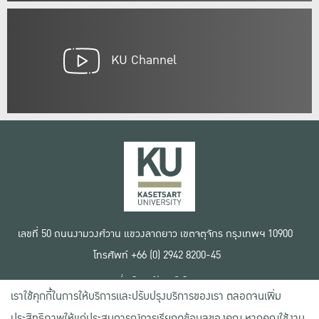
KU Channel
เลขที่ 50 ถนนงามวงศ์วาน แขวงลาดยาว เขตจตุจักร กรุงเทพฯ 10900
โทรศัพท์ +66 (0) 2942 8200-45
เงื่อนไขการใช้งานเว็บไซต์
เราใช้คุกกี้ในการให้บริการและปรับปรุงบริการของเรา ตลอดจนเพิ่ม
ข้อตกลงด้านสิทธิ์ใช้งาน
นโยบายความเป็นส่วนตัว
ประสิทธิภาพให้แก่ประสบการณ์การเรียกดูข้อมูลของคุณ หากคุณใช้งาน