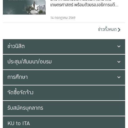
เกษตรศาสตร์ พร้อมด้วยรองอธิการบดีทั้ง
16 ท่าน
14 กรกฎาคม 2569
ข่าวทั้งหมด
ข่าวนิสิต
ประชุม/สัมมนา/อบรม
การศึกษา
จัดซื้อจัดจ้าง
รับสมัครบุคลากร
KU to ITA