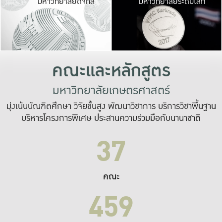
มหาวิทยาลัยดิจิทัล
มหาวิทยาลัยระดับโลก
เปลี่ยนแปลง และ
เพื่อทำงาน
ระบบสารสนเทศที่
คณะและหลักสูตร
มหาวิทยาลัยเกษตรศาสตร์
มุ่งเน้นบัณฑิตศึกษา วิจัยขั้นสูง พัฒนาวิชาการ บริการวิชาพื้นฐาน
บริหารโครงการพิเศษ ประสานความร่วมมือกับนานาชาติ
37
คณะ
459