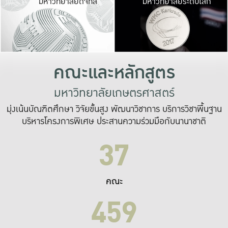
มหาวิทยาลัยดิจิทัล
มหาวิทยาลัยระดับโลก
เปลี่ยนแปลง และ
เพื่อทำงาน
ระบบสารสนเทศที่
คณะและหลักสูตร
มหาวิทยาลัยเกษตรศาสตร์
มุ่งเน้นบัณฑิตศึกษา วิจัยขั้นสูง พัฒนาวิชาการ บริการวิชาพื้นฐาน
บริหารโครงการพิเศษ ประสานความร่วมมือกับนานาชาติ
37
คณะ
459