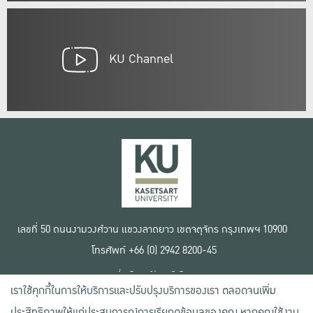
KU Channel
เลขที่ 50 ถนนงามวงศ์วาน แขวงลาดยาว เขตจตุจักร กรุงเทพฯ 10900
โทรศัพท์ +66 (0) 2942 8200-45
เงื่อนไขการใช้งานเว็บไซต์
เราใช้คุกกี้ในการให้บริการและปรับปรุงบริการของเรา ตลอดจนเพิ่ม
ข้อตกลงด้านสิทธิ์ใช้งาน
นโยบายความเป็นส่วนตัว
ประสิทธิภาพให้แก่ประสบการณ์การเรียกดูข้อมูลของคุณ หากคุณใช้งาน