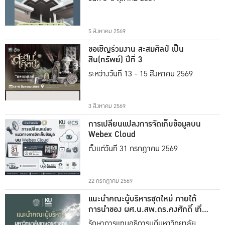
5 สิงหาคม 2569
ขอเชิญร่วมงาน สะสมศิลป์ เป็น
สิน(ทรัพย์) ปีที่ 3
ระหว่างวันที่ 13 - 15 สิงหาคม 2569
3 สิงหาคม 2569
การเปลี่ยนแปลงการจัดเก็บข้อมูลบน
Webex Cloud
ตั้งแต่วันที่ 31 กรกฎาคม 2569
22 กรกฎาคม 2569
แนะนำคณะผู้บริหารชุดใหม่ ภายใต้
การนำของ ผศ.น.สพ.ดร.คงศักดิ์ เที่ยง
ธรรม
รักษาการแทนอธิการบดีมหาวิทยาลัย