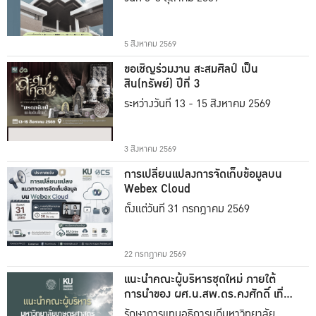
5 สิงหาคม 2569
ขอเชิญร่วมงาน สะสมศิลป์ เป็น
สิน(ทรัพย์) ปีที่ 3
ระหว่างวันที่ 13 - 15 สิงหาคม 2569
3 สิงหาคม 2569
การเปลี่ยนแปลงการจัดเก็บข้อมูลบน
Webex Cloud
ตั้งแต่วันที่ 31 กรกฎาคม 2569
22 กรกฎาคม 2569
แนะนำคณะผู้บริหารชุดใหม่ ภายใต้
การนำของ ผศ.น.สพ.ดร.คงศักดิ์ เที่ยง
ธรรม
รักษาการแทนอธิการบดีมหาวิทยาลัย