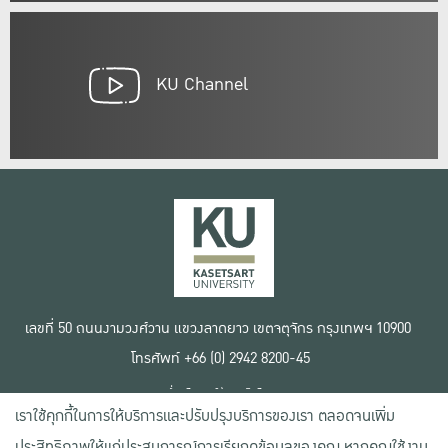
KU Channel
เลขที่ 50 ถนนงามวงศ์วาน แขวงลาดยาว เขตจตุจักร กรุงเทพฯ 10900
โทรศัพท์ +66 (0) 2942 8200-45
เงื่อนไขการใช้งานเว็บไซต์
เราใช้คุกกี้ในการให้บริการและปรับปรุงบริการของเรา ตลอดจนเพิ่ม
ข้อตกลงด้านสิทธิ์ใช้งาน
นโยบายความเป็นส่วนตัว
ประสิทธิภาพให้แก่ประสบการณ์การเรียกดูข้อมูลของคุณ หากคุณใช้งาน