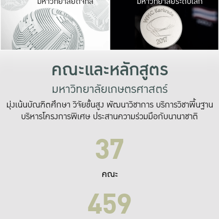
มหาวิทยาลัยดิจิทัล
มหาวิทยาลัยระดับโลก
เปลี่ยนแปลง และ
เพื่อทำงาน
ระบบสารสนเทศที่
คณะและหลักสูตร
มหาวิทยาลัยเกษตรศาสตร์
มุ่งเน้นบัณฑิตศึกษา วิจัยขั้นสูง พัฒนาวิชาการ บริการวิชาพื้นฐาน
บริหารโครงการพิเศษ ประสานความร่วมมือกับนานาชาติ
37
คณะ
459