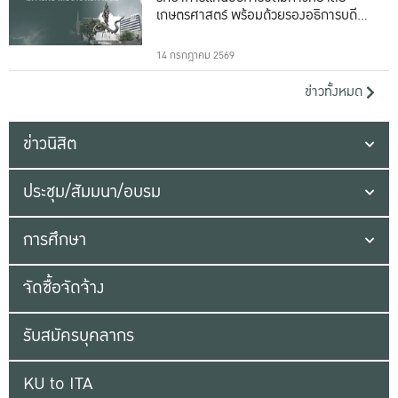
เกษตรศาสตร์ พร้อมด้วยรองอธิการบดีทั้ง
16 ท่าน
14 กรกฎาคม 2569
ข่าวทั้งหมด
ข่าวนิสิต
ประชุม/สัมมนา/อบรม
การศึกษา
จัดซื้อจัดจ้าง
รับสมัครบุคลากร
KU to ITA