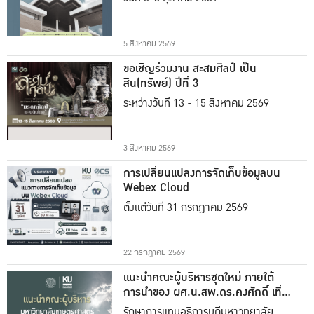
5 สิงหาคม 2569
ขอเชิญร่วมงาน สะสมศิลป์ เป็น
สิน(ทรัพย์) ปีที่ 3
ระหว่างวันที่ 13 - 15 สิงหาคม 2569
3 สิงหาคม 2569
การเปลี่ยนแปลงการจัดเก็บข้อมูลบน
Webex Cloud
ตั้งแต่วันที่ 31 กรกฎาคม 2569
22 กรกฎาคม 2569
แนะนำคณะผู้บริหารชุดใหม่ ภายใต้
การนำของ ผศ.น.สพ.ดร.คงศักดิ์ เที่ยง
ธรรม
รักษาการแทนอธิการบดีมหาวิทยาลัย