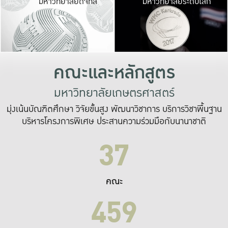
มหาวิทยาลัยดิจิทัล
มหาวิทยาลัยระดับโลก
เปลี่ยนแปลง และ
เพื่อทำงาน
ระบบสารสนเทศที่
คณะและหลักสูตร
มหาวิทยาลัยเกษตรศาสตร์
มุ่งเน้นบัณฑิตศึกษา วิจัยขั้นสูง พัฒนาวิชาการ บริการวิชาพื้นฐาน
บริหารโครงการพิเศษ ประสานความร่วมมือกับนานาชาติ
37
คณะ
459