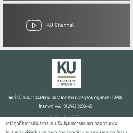
KU Channel
เลขที่ 50 ถนนงามวงศ์วาน แขวงลาดยาว เขตจตุจักร กรุงเทพฯ 10900
โทรศัพท์ +66 (0) 2942 8200-45
เงื่อนไขการใช้งานเว็บไซต์
เราใช้คุกกี้ในการให้บริการและปรับปรุงบริการของเรา ตลอดจนเพิ่ม
ข้อตกลงด้านสิทธิ์ใช้งาน
นโยบายความเป็นส่วนตัว
ประสิทธิภาพให้แก่ประสบการณ์การเรียกดูข้อมูลของคุณ หากคุณใช้งาน