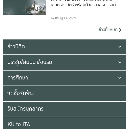
เกษตรศาสตร์ พร้อมด้วยรองอธิการบดีทั้ง
16 ท่าน
14 กรกฎาคม 2569
ข่าวทั้งหมด
ข่าวนิสิต
ประชุม/สัมมนา/อบรม
การศึกษา
จัดซื้อจัดจ้าง
รับสมัครบุคลากร
KU to ITA