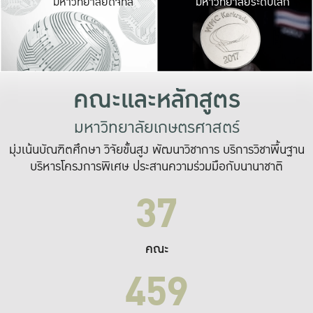
มหาวิทยาลัยดิจิทัล
มหาวิทยาลัยระดับโลก
เปลี่ยนแปลง และ
เพื่อทำงาน
ระบบสารสนเทศที่
คณะและหลักสูตร
มหาวิทยาลัยเกษตรศาสตร์
มุ่งเน้นบัณฑิตศึกษา วิจัยขั้นสูง พัฒนาวิชาการ บริการวิชาพื้นฐาน
บริหารโครงการพิเศษ ประสานความร่วมมือกับนานาชาติ
37
คณะ
459