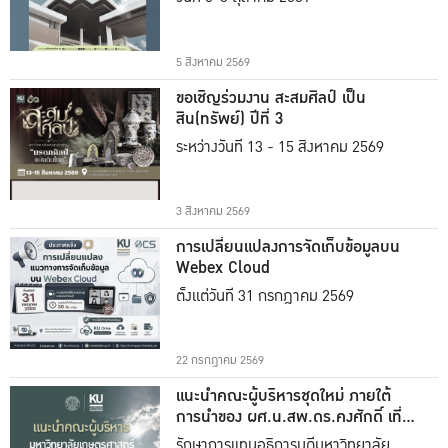
5 สิงหาคม 2569
ขอเชิญร่วมงาน สะสมศิลป์ เป็น
สิน(ทรัพย์) ปีที่ 3
ระหว่างวันที่ 13 - 15 สิงหาคม 2569
3 สิงหาคม 2569
การเปลี่ยนแปลงการจัดเก็บข้อมูลบน
Webex Cloud
ตั้งแต่วันที่ 31 กรกฎาคม 2569
22 กรกฎาคม 2569
แนะนำคณะผู้บริหารชุดใหม่ ภายใต้
การนำของ ผศ.น.สพ.ดร.คงศักดิ์ เที่ยง
ธรรม
รักษาการแทนอธิการบดีมหาวิทยาลัย