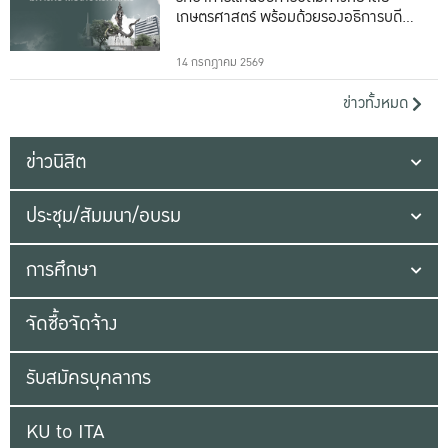
เกษตรศาสตร์ พร้อมด้วยรองอธิการบดีทั้ง
16 ท่าน
14 กรกฎาคม 2569
ข่าวทั้งหมด
ข่าวนิสิต
ประชุม/สัมมนา/อบรม
การศึกษา
จัดซื้อจัดจ้าง
รับสมัครบุคลากร
KU to ITA