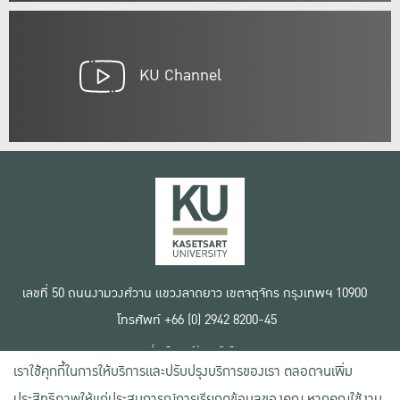
KU Channel
เลขที่ 50 ถนนงามวงศ์วาน แขวงลาดยาว เขตจตุจักร กรุงเทพฯ 10900
โทรศัพท์ +66 (0) 2942 8200-45
เงื่อนไขการใช้งานเว็บไซต์
เราใช้คุกกี้ในการให้บริการและปรับปรุงบริการของเรา ตลอดจนเพิ่ม
ข้อตกลงด้านสิทธิ์ใช้งาน
นโยบายความเป็นส่วนตัว
ประสิทธิภาพให้แก่ประสบการณ์การเรียกดูข้อมูลของคุณ หากคุณใช้งาน