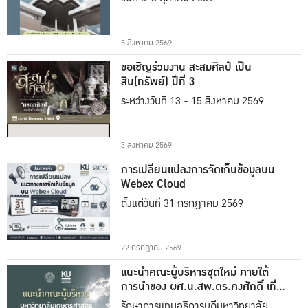
5 สิงหาคม 2569
ขอเชิญร่วมงาน สะสมศิลป์ เป็น
สิน(ทรัพย์) ปีที่ 3
ระหว่างวันที่ 13 - 15 สิงหาคม 2569
3 สิงหาคม 2569
การเปลี่ยนแปลงการจัดเก็บข้อมูลบน
Webex Cloud
ตั้งแต่วันที่ 31 กรกฎาคม 2569
22 กรกฎาคม 2569
แนะนำคณะผู้บริหารชุดใหม่ ภายใต้
การนำของ ผศ.น.สพ.ดร.คงศักดิ์ เที่ยง
ธรรม
รักษาการแทนอธิการบดีมหาวิทยาลัย