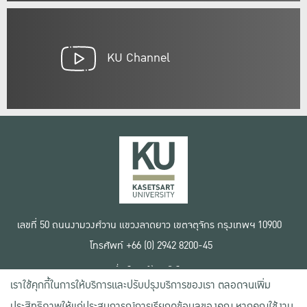
KU Channel
เลขที่ 50 ถนนงามวงศ์วาน แขวงลาดยาว เขตจตุจักร กรุงเทพฯ 10900
โทรศัพท์ +66 (0) 2942 8200-45
เงื่อนไขการใช้งานเว็บไซต์
เราใช้คุกกี้ในการให้บริการและปรับปรุงบริการของเรา ตลอดจนเพิ่ม
ข้อตกลงด้านสิทธิ์ใช้งาน
นโยบายความเป็นส่วนตัว
ประสิทธิภาพให้แก่ประสบการณ์การเรียกดูข้อมูลของคุณ หากคุณใช้งาน