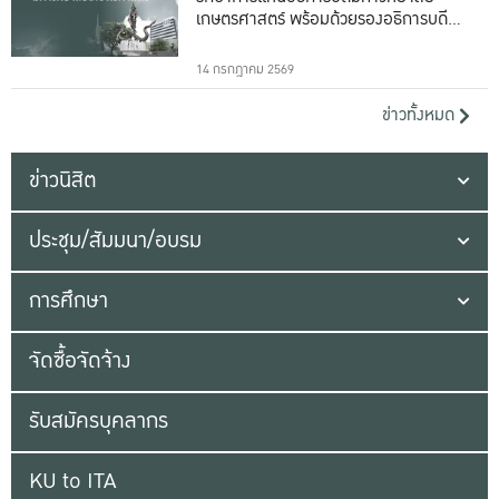
เกษตรศาสตร์ พร้อมด้วยรองอธิการบดีทั้ง
16 ท่าน
14 กรกฎาคม 2569
ข่าวทั้งหมด
ข่าวนิสิต
ประชุม/สัมมนา/อบรม
การศึกษา
จัดซื้อจัดจ้าง
รับสมัครบุคลากร
KU to ITA