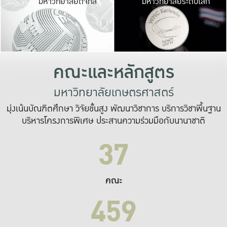
มหาวิทยาลัยดิจิทัล
มหาวิทยาลัยระดับโลก
เปลี่ยนแปลง และ
เพื่อทำงาน
ระบบสารสนเทศที่
คณะและหลักสูตร
มหาวิทยาลัยเกษตรศาสตร์
มุ่งเน้นบัณฑิตศึกษา วิจัยขั้นสูง พัฒนาวิชาการ บริการวิชาพื้นฐาน
บริหารโครงการพิเศษ ประสานความร่วมมือกับนานาชาติ
37
คณะ
459