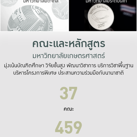
มหาวิทยาลัยดิจิทัล
มหาวิทยาลัยระดับโลก
เปลี่ยนแปลง และ
เพื่อทำงาน
ระบบสารสนเทศที่
คณะและหลักสูตร
มหาวิทยาลัยเกษตรศาสตร์
มุ่งเน้นบัณฑิตศึกษา วิจัยขั้นสูง พัฒนาวิชาการ บริการวิชาพื้นฐาน
บริหารโครงการพิเศษ ประสานความร่วมมือกับนานาชาติ
37
คณะ
459