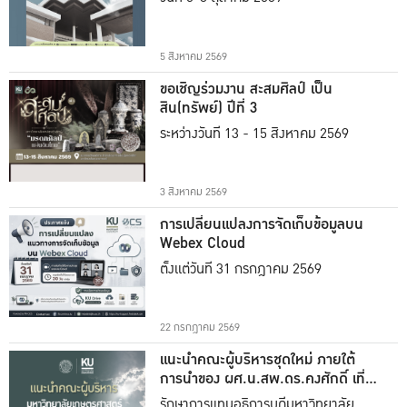
5 สิงหาคม 2569
ขอเชิญร่วมงาน สะสมศิลป์ เป็น
สิน(ทรัพย์) ปีที่ 3
ระหว่างวันที่ 13 - 15 สิงหาคม 2569
3 สิงหาคม 2569
การเปลี่ยนแปลงการจัดเก็บข้อมูลบน
Webex Cloud
ตั้งแต่วันที่ 31 กรกฎาคม 2569
22 กรกฎาคม 2569
แนะนำคณะผู้บริหารชุดใหม่ ภายใต้
การนำของ ผศ.น.สพ.ดร.คงศักดิ์ เที่ยง
ธรรม
รักษาการแทนอธิการบดีมหาวิทยาลัย