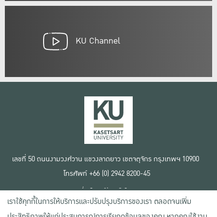
KU Channel
เลขที่ 50 ถนนงามวงศ์วาน แขวงลาดยาว เขตจตุจักร กรุงเทพฯ 10900
โทรศัพท์ +66 (0) 2942 8200-45
เงื่อนไขการใช้งานเว็บไซต์
เราใช้คุกกี้ในการให้บริการและปรับปรุงบริการของเรา ตลอดจนเพิ่ม
ข้อตกลงด้านสิทธิ์ใช้งาน
นโยบายความเป็นส่วนตัว
ประสิทธิภาพให้แก่ประสบการณ์การเรียกดูข้อมูลของคุณ หากคุณใช้งาน