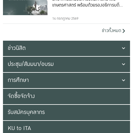
เกษตรศาสตร์ พร้อมด้วยรองอธิการบดีทั้ง
16 ท่าน
14 กรกฎาคม 2569
ข่าวทั้งหมด
ข่าวนิสิต
ประชุม/สัมมนา/อบรม
การศึกษา
จัดซื้อจัดจ้าง
รับสมัครบุคลากร
KU to ITA