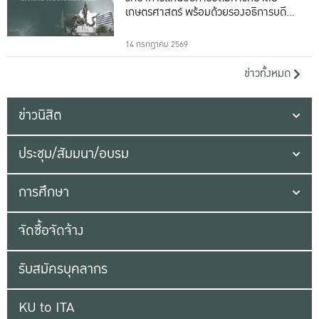
เกษตรศาสตร์ พร้อมด้วยรองอธิการบดีทั้ง
16 ท่าน
14 กรกฎาคม 2569
ข่าวทั้งหมด
ข่าวนิสิต
ประชุม/สัมมนา/อบรม
การศึกษา
จัดซื้อจัดจ้าง
รับสมัครบุคลากร
KU to ITA