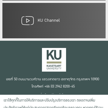
KU Channel
เลขที่ 50 ถนนงามวงศ์วาน แขวงลาดยาว เขตจตุจักร กรุงเทพฯ 10900
โทรศัพท์ +66 (0) 2942 8200-45
เงื่อนไขการใช้งานเว็บไซต์
เราใช้คุกกี้ในการให้บริการและปรับปรุงบริการของเรา ตลอดจนเพิ่ม
ข้อตกลงด้านสิทธิ์ใช้งาน
นโยบายความเป็นส่วนตัว
ประสิทธิภาพให้แก่ประสบการณ์การเรียกดูข้อมูลของคุณ หากคุณใช้งาน