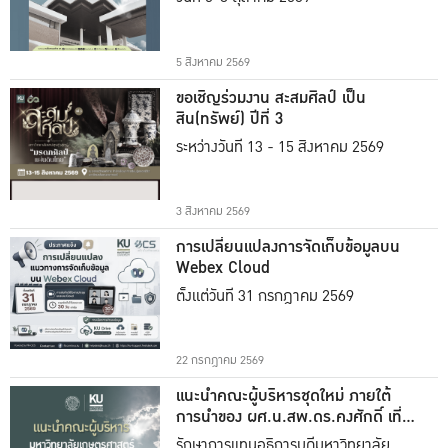
5 สิงหาคม 2569
ขอเชิญร่วมงาน สะสมศิลป์ เป็น
สิน(ทรัพย์) ปีที่ 3
ระหว่างวันที่ 13 - 15 สิงหาคม 2569
3 สิงหาคม 2569
การเปลี่ยนแปลงการจัดเก็บข้อมูลบน
Webex Cloud
ตั้งแต่วันที่ 31 กรกฎาคม 2569
22 กรกฎาคม 2569
แนะนำคณะผู้บริหารชุดใหม่ ภายใต้
การนำของ ผศ.น.สพ.ดร.คงศักดิ์ เที่ยง
ธรรม
รักษาการแทนอธิการบดีมหาวิทยาลัย