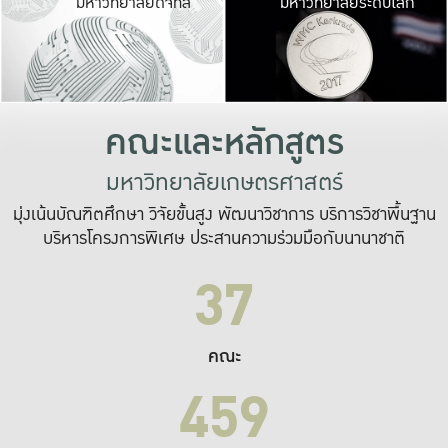
มหาวิทยาลัยดิจิทัล
มหาวิทยาลัยระดับโลก
เปลี่ยนแปลง และ
เพื่อทำงาน
ระบบสารสนเทศที่
คณะและหลักสูตร
มหาวิทยาลัยเกษตรศาสตร์
มุ่งเน้นบัณฑิตศึกษา วิจัยขั้นสูง พัฒนาวิชาการ บริการวิชาพื้นฐาน
บริหารโครงการพิเศษ ประสานความร่วมมือกับนานาชาติ
37
คณะ
459