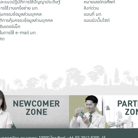
ะแนวปฏิบัติการใช้ปัญญาประดิษฐ์
หมายเลขโทรศัพท์
รใช้งานเครือข่าย มก.
ลิงก์ด่วน
้มครองข้อมูลส่วนบุคคล
แผนที่ มก.
ติการคุ้มครองข้อมูลส่วนบุคคล
แผนผังเว็บไซต์
้อินเตอร์เน็ต
ติในการใช้ e-mail มก.
สด
NEWCOMER
PART
ZONE
ZO
 เขตจตุจักร กรุงเทพฯ 10900
โทรศัพท์ +66 (0) 2942 8200-45