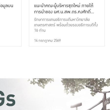
้อมูลบน
แนะนำคณะผู้บริหารชุดใหม่ ภายใต้
การนำของ ผศ.น.สพ.ดร.คงศักดิ์
เที่ยงธรรม
รักษาการแทนอธิการบดีมหาวิทยาลัย
เกษตรศาสตร์ พร้อมด้วยรองอธิการบดีทั้ง
16 ท่าน
14 กรกฎาคม 2569