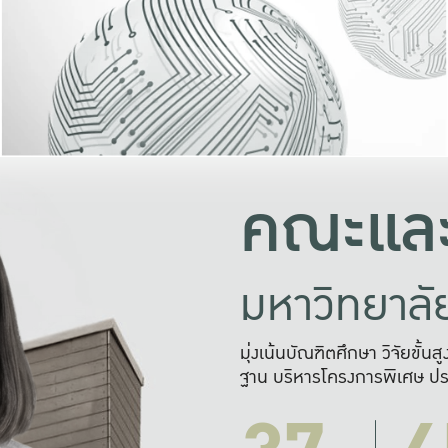
และความสุข
มองปัญหา
แก้ไขจากปั
และสร้างเครื
คณะและ
มหาวิทยาล
มุ่งเน้นบัณฑิตศึกษา วิจัยขั้น
ฐาน บริหารโครงการพิเศษ ปร