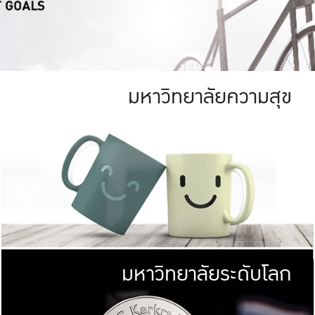
มหาวิทยาลัยความสุข
ย
สีเขียว
มหาวิทยาลัย
ก
สดใส หนาแน่น
ไม่ได้มีเป้าหมา
AN FOREST)
มหาวิทยาลัยชั้นนำทางด้านการว
ICULTURE)
แต่ KU มุ่งเน
าณ 1,400 ไร่
เพื่อสร้างคว
<< คลิก >>
ให้กับประชาชนใ
มหาวิทยาลัยระดับโลก
่อสังคม
มหาวิทยาลั
ามกินดีอยู่ดี
พร้อมที่จ