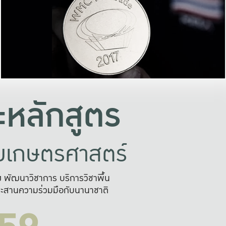
อย่างยั่งยืน
และผลักดันในการใช้ระบบส
ในภาพกว้าง
เพื่อการทำงานแบบ
ญหาจุดเล็กๆ
อข่ายขยายผล
สะดวก รวดเร
และนำไป
บริการด้าน AI อย
หลักสูตร
ัยเกษตรศาสตร์
สูง พัฒนาวิชาการ บริการวิชาพื้น
ะสานความร่วมมือกับนานาชาติ