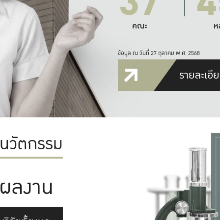
37
4
คณะ
ห
ข้อมูล ณ วันที่ 27 ตุลาคม พ.ศ. 2568
รายละเอีย
ะนวัตกรรม
ผลงาน