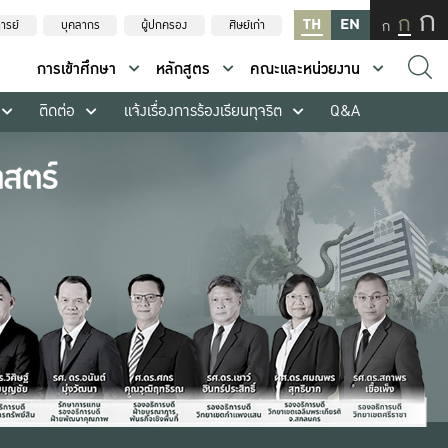
ก
ก
TH
EN
ก
ารย์
บุคลากร
ผู้ปกครอง
ศิษย์เก่า
การเข้าศึกษา
หลักสูตร
คณะและหน่วยงาน
ติดต่อ
แจ้งเรื่องการร้องเรียนทุจริต
Q&A