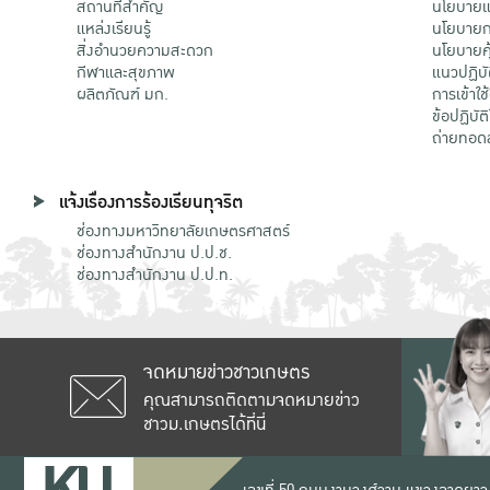
สถานที่สำคัญ
นโยบายแล
แหล่งเรียนรู้
นโยบายกา
สิ่งอำนวยความสะดวก
นโยบายคุ
กีฬาและสุขภาพ
แนวปฏิบั
ผลิตภัณฑ์ มก.
การเข้าใช
ข้อปฏิบั
ถ่ายทอด
แจ้งเรื่องการร้องเรียนทุจริต
ช่องทางมหาวิทยาลัยเกษตรศาสตร์
ช่องทางสำนักงาน ป.ป.ช.
ช่องทางสำนักงาน ป.ป.ท.
จดหมายข่าวชาวเกษตร
คุณสามารถติดตามจดหมายข่าว
ชาวม.เกษตรได้ที่นี่
เลขที่ 50 ถนนงามวงศ์วาน แขวงลาดยาว