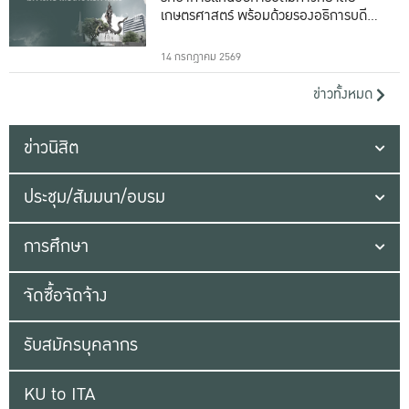
เกษตรศาสตร์ พร้อมด้วยรองอธิการบดีทั้ง
16 ท่าน
14 กรกฎาคม 2569
ข่าวทั้งหมด
ข่าวนิสิต
ประชุม/สัมมนา/อบรม
การศึกษา
จัดซื้อจัดจ้าง
รับสมัครบุคลากร
KU to ITA