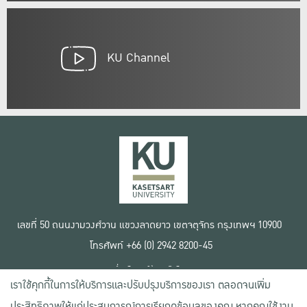
KU Channel
เลขที่ 50 ถนนงามวงศ์วาน แขวงลาดยาว เขตจตุจักร กรุงเทพฯ 10900
โทรศัพท์ +66 (0) 2942 8200-45
เงื่อนไขการใช้งานเว็บไซต์
เราใช้คุกกี้ในการให้บริการและปรับปรุงบริการของเรา ตลอดจนเพิ่ม
ข้อตกลงด้านสิทธิ์ใช้งาน
นโยบายความเป็นส่วนตัว
ประสิทธิภาพให้แก่ประสบการณ์การเรียกดูข้อมูลของคุณ หากคุณใช้งาน