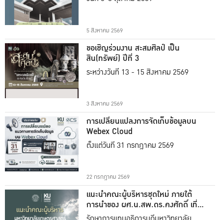
5 สิงหาคม 2569
ขอเชิญร่วมงาน สะสมศิลป์ เป็น
สิน(ทรัพย์) ปีที่ 3
ระหว่างวันที่ 13 - 15 สิงหาคม 2569
3 สิงหาคม 2569
การเปลี่ยนแปลงการจัดเก็บข้อมูลบน
Webex Cloud
ตั้งแต่วันที่ 31 กรกฎาคม 2569
22 กรกฎาคม 2569
แนะนำคณะผู้บริหารชุดใหม่ ภายใต้
การนำของ ผศ.น.สพ.ดร.คงศักดิ์ เที่ยง
ธรรม
รักษาการแทนอธิการบดีมหาวิทยาลัย