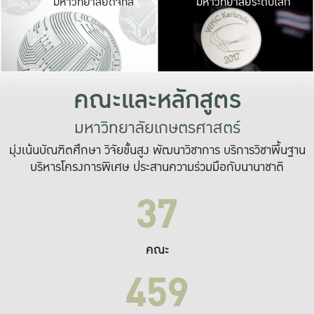
มหาวิทยาลัยดิจิทัล
มหาวิทยาลัยระดับโลก
เปลี่ยนแปลง และ
เพื่อทำงาน
ระบบสารสนเทศที่
คณะและหลักสูตร
มหาวิทยาลัยเกษตรศาสตร์
มุ่งเน้นบัณฑิตศึกษา วิจัยขั้นสูง พัฒนาวิชาการ บริการวิชาพื้นฐาน
บริหารโครงการพิเศษ ประสานความร่วมมือกับนานาชาติ
37
คณะ
459