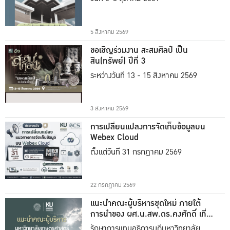
5 สิงหาคม 2569
ขอเชิญร่วมงาน สะสมศิลป์ เป็น
สิน(ทรัพย์) ปีที่ 3
ระหว่างวันที่ 13 - 15 สิงหาคม 2569
3 สิงหาคม 2569
การเปลี่ยนแปลงการจัดเก็บข้อมูลบน
Webex Cloud
ตั้งแต่วันที่ 31 กรกฎาคม 2569
22 กรกฎาคม 2569
แนะนำคณะผู้บริหารชุดใหม่ ภายใต้
การนำของ ผศ.น.สพ.ดร.คงศักดิ์ เที่ยง
ธรรม
รักษาการแทนอธิการบดีมหาวิทยาลัย