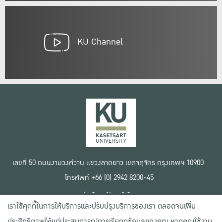
KU Channel
เลขที่ 50 ถนนงามวงศ์วาน แขวงลาดยาว เขตจตุจักร กรุงเทพฯ 10900
โทรศัพท์ +66 (0) 2942 8200-45
เงื่อนไขการใช้งานเว็บไซต์
เราใช้คุกกี้ในการให้บริการและปรับปรุงบริการของเรา ตลอดจนเพิ่ม
ข้อตกลงด้านสิทธิ์ใช้งาน
นโยบายความเป็นส่วนตัว
ประสิทธิภาพให้แก่ประสบการณ์การเรียกดูข้อมูลของคุณ หากคุณใช้งาน