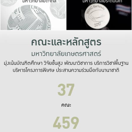
มหาวิทยาลัยดิจิทัล
มหาวิทยาลัยระดับโลก
เปลี่ยนแปลง และ
เพื่อทำงาน
ระบบสารสนเทศที่
คณะและหลักสูตร
มหาวิทยาลัยเกษตรศาสตร์
มุ่งเน้นบัณฑิตศึกษา วิจัยขั้นสูง พัฒนาวิชาการ บริการวิชาพื้นฐาน
บริหารโครงการพิเศษ ประสานความร่วมมือกับนานาชาติ
37
คณะ
459