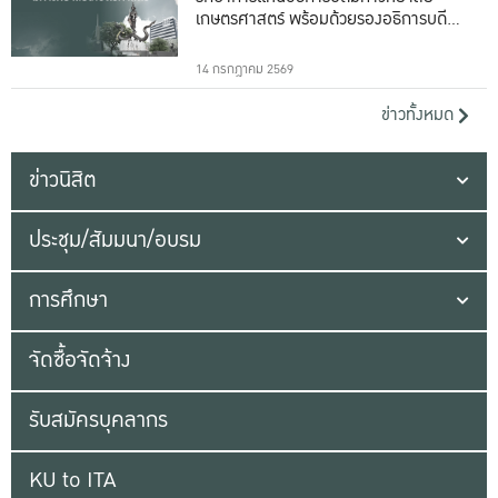
เกษตรศาสตร์ พร้อมด้วยรองอธิการบดีทั้ง
16 ท่าน
14 กรกฎาคม 2569
ข่าวทั้งหมด
ข่าวนิสิต
ประชุม/สัมมนา/อบรม
การศึกษา
จัดซื้อจัดจ้าง
รับสมัครบุคลากร
KU to ITA