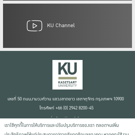
KU Channel
เลขที่ 50 ถนนงามวงศ์วาน แขวงลาดยาว เขตจตุจักร กรุงเทพฯ 10900
โทรศัพท์ +66 (0) 2942 8200-45
เงื่อนไขการใช้งานเว็บไซต์
เราใช้คุกกี้ในการให้บริการและปรับปรุงบริการของเรา ตลอดจนเพิ่ม
ข้อตกลงด้านสิทธิ์ใช้งาน
นโยบายความเป็นส่วนตัว
ประสิทธิภาพให้แก่ประสบการณ์การเรียกดูข้อมูลของคุณ หากคุณใช้งาน