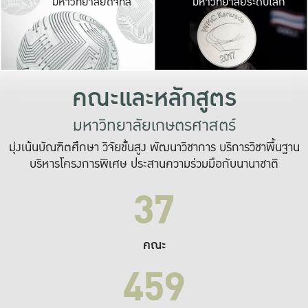
มหาวิทยาลัยดิจิทัล
มหาวิทยาลัยระดับโลก
เปลี่ยนแปลง และ
เพื่อทำงาน
ระบบสารสนเทศที่
คณะและหลักสูตร
มหาวิทยาลัยเกษตรศาสตร์
มุ่งเน้นบัณฑิตศึกษา วิจัยขั้นสูง พัฒนาวิชาการ บริการวิชาพื้นฐาน
บริหารโครงการพิเศษ ประสานความร่วมมือกับนานาชาติ
37
คณะ
459