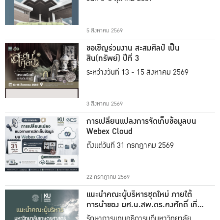
5 สิงหาคม 2569
ขอเชิญร่วมงาน สะสมศิลป์ เป็น
สิน(ทรัพย์) ปีที่ 3
ระหว่างวันที่ 13 - 15 สิงหาคม 2569
3 สิงหาคม 2569
การเปลี่ยนแปลงการจัดเก็บข้อมูลบน
Webex Cloud
ตั้งแต่วันที่ 31 กรกฎาคม 2569
22 กรกฎาคม 2569
แนะนำคณะผู้บริหารชุดใหม่ ภายใต้
การนำของ ผศ.น.สพ.ดร.คงศักดิ์ เที่ยง
ธรรม
รักษาการแทนอธิการบดีมหาวิทยาลัย