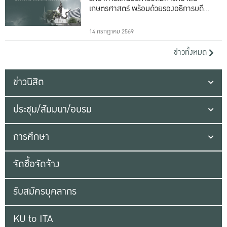
เกษตรศาสตร์ พร้อมด้วยรองอธิการบดีทั้ง
16 ท่าน
14 กรกฎาคม 2569
ข่าวทั้งหมด
ข่าวนิสิต
ประชุม/สัมมนา/อบรม
การศึกษา
จัดซื้อจัดจ้าง
รับสมัครบุคลากร
KU to ITA