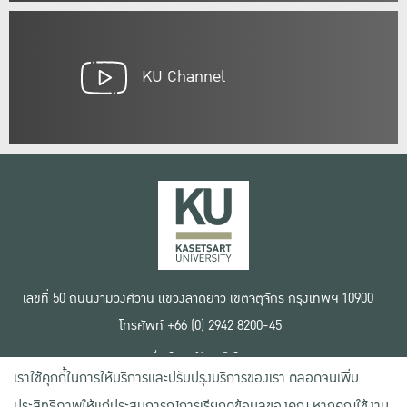
KU Channel
เลขที่ 50 ถนนงามวงศ์วาน แขวงลาดยาว เขตจตุจักร กรุงเทพฯ 10900
โทรศัพท์ +66 (0) 2942 8200-45
เงื่อนไขการใช้งานเว็บไซต์
เราใช้คุกกี้ในการให้บริการและปรับปรุงบริการของเรา ตลอดจนเพิ่ม
ข้อตกลงด้านสิทธิ์ใช้งาน
นโยบายความเป็นส่วนตัว
ประสิทธิภาพให้แก่ประสบการณ์การเรียกดูข้อมูลของคุณ หากคุณใช้งาน