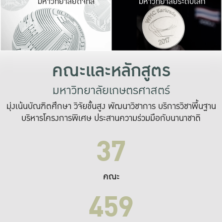
มหาวิทยาลัยดิจิทัล
มหาวิทยาลัยระดับโลก
เปลี่ยนแปลง และ
เพื่อทำงาน
ระบบสารสนเทศที่
คณะและหลักสูตร
มหาวิทยาลัยเกษตรศาสตร์
มุ่งเน้นบัณฑิตศึกษา วิจัยขั้นสูง พัฒนาวิชาการ บริการวิชาพื้นฐาน
บริหารโครงการพิเศษ ประสานความร่วมมือกับนานาชาติ
37
คณะ
459