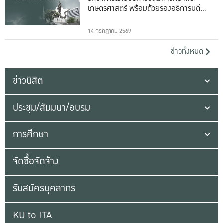
เกษตรศาสตร์ พร้อมด้วยรองอธิการบดีทั้ง
16 ท่าน
14 กรกฎาคม 2569
ข่าวทั้งหมด
ข่าวนิสิต
ประชุม/สัมมนา/อบรม
การศึกษา
จัดซื้อจัดจ้าง
รับสมัครบุคลากร
KU to ITA