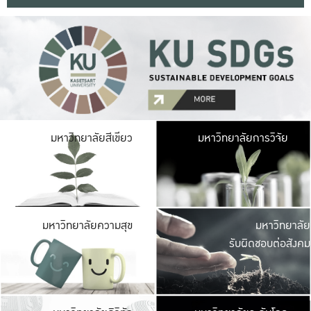
มหาวิ
มหาวิทยาลัยสีเขียว
มหาวิทยาลัยการวิจัย
มีพื้นที่เขียวสดใส 
เป็นป่าในเมือง เกษตร
มหาวิ
มหาวิทยาลัยความสุข
มหาวิทยาลัย
ค
รับผิดชอบต่อสังคม
เปิดประส
และพบเรื่องราวใหม่
มหาวิ