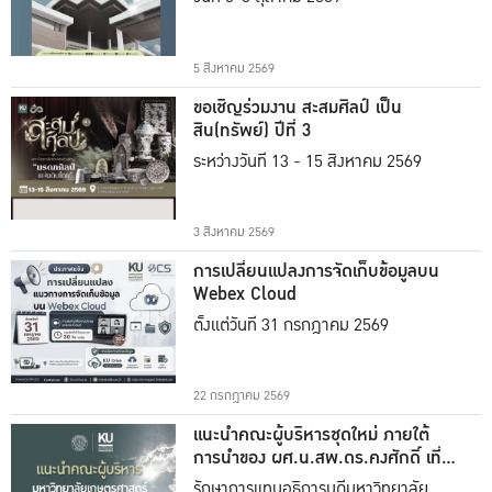
5 สิงหาคม 2569
ขอเชิญร่วมงาน สะสมศิลป์ เป็น
สิน(ทรัพย์) ปีที่ 3
ระหว่างวันที่ 13 - 15 สิงหาคม 2569
3 สิงหาคม 2569
การเปลี่ยนแปลงการจัดเก็บข้อมูลบน
Webex Cloud
ตั้งแต่วันที่ 31 กรกฎาคม 2569
22 กรกฎาคม 2569
แนะนำคณะผู้บริหารชุดใหม่ ภายใต้
การนำของ ผศ.น.สพ.ดร.คงศักดิ์ เที่ยง
ธรรม
รักษาการแทนอธิการบดีมหาวิทยาลัย