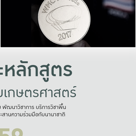
อย่างยั่งยืน
และผลักดันในการใช้ระบบส
ในภาพกว้าง
เพื่อการทำงานแบบ
ญหาจุดเล็กๆ
อข่ายขยายผล
สะดวก รวดเร
และนำไป
บริการด้าน AI อย
หลักสูตร
ัยเกษตรศาสตร์
สูง พัฒนาวิชาการ บริการวิชาพื้น
ะสานความร่วมมือกับนานาชาติ