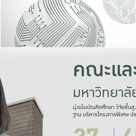
และความสุข
มองปัญหา
แก้ไขจากปั
และสร้างเครื
คณะและ
มหาวิทยาล
มุ่งเน้นบัณฑิตศึกษา วิจัยขั้น
ฐาน บริหารโครงการพิเศษ ปร