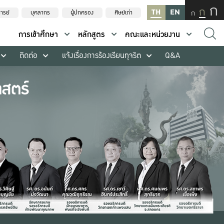
ก
ก
TH
EN
ก
ารย์
บุคลากร
ผู้ปกครอง
ศิษย์เก่า
การเข้าศึกษา
หลักสูตร
คณะและหน่วยงาน
ติดต่อ
แจ้งเรื่องการร้องเรียนทุจริต
Q&A