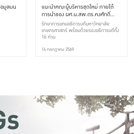
้อมูลบน
แนะนำคณะผู้บริหารชุดใหม่ ภายใต้
การนำของ ผศ.น.สพ.ดร.คงศักดิ์
เที่ยงธรรม
รักษาการแทนอธิการบดีมหาวิทยาลัย
เกษตรศาสตร์ พร้อมด้วยรองอธิการบดีทั้ง
16 ท่าน
14 กรกฎาคม 2569