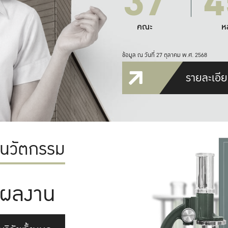
37
4
คณะ
ห
ข้อมูล ณ วันที่ 27 ตุลาคม พ.ศ. 2568
รายละเอีย
ะนวัตกรรม
ผลงาน