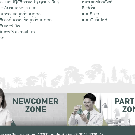
ะแนวปฏิบัติการใช้ปัญญาประดิษฐ์
หมายเลขโทรศัพท์
รใช้งานเครือข่าย มก.
ลิงก์ด่วน
้มครองข้อมูลส่วนบุคคล
แผนที่ มก.
ติการคุ้มครองข้อมูลส่วนบุคคล
แผนผังเว็บไซต์
้อินเตอร์เน็ต
ติในการใช้ e-mail มก.
สด
NEWCOMER
PART
ZONE
ZO
 เขตจตุจักร กรุงเทพฯ 10900
โทรศัพท์ +66 (0) 2942 8200-45