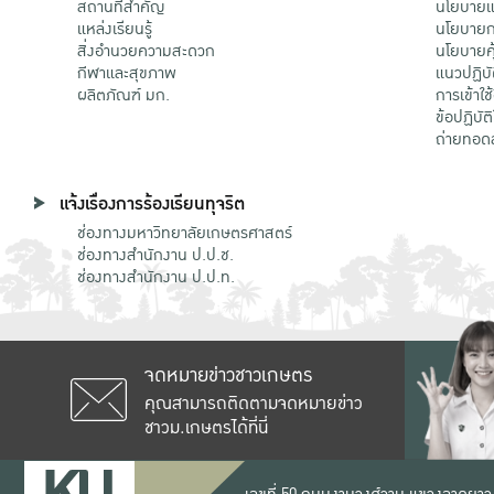
สถานที่สำคัญ
นโยบายแล
แหล่งเรียนรู้
นโยบายกา
สิ่งอำนวยความสะดวก
นโยบายคุ
กีฬาและสุขภาพ
แนวปฏิบั
ผลิตภัณฑ์ มก.
การเข้าใช
ข้อปฏิบั
ถ่ายทอด
แจ้งเรื่องการร้องเรียนทุจริต
ช่องทางมหาวิทยาลัยเกษตรศาสตร์
ช่องทางสำนักงาน ป.ป.ช.
ช่องทางสำนักงาน ป.ป.ท.
จดหมายข่าวชาวเกษตร
คุณสามารถติดตามจดหมายข่าว
ชาวม.เกษตรได้ที่นี่
เลขที่ 50 ถนนงามวงศ์วาน แขวงลาดยาว