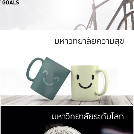
มหาวิทยาลัยความสุข
ย
สีเขียว
มหาวิทยาลัย
ก
สดใส หนาแน่น
ไม่ได้มีเป้าหมา
AN FOREST)
มหาวิทยาลัยชั้นนำทางด้านการว
ICULTURE)
แต่ KU มุ่งเน
าณ 1,400 ไร่
เพื่อสร้างคว
<< คลิก >>
ให้กับประชาชนใ
มหาวิทยาลัยระดับโลก
่อสังคม
มหาวิทยาลั
ามกินดีอยู่ดี
พร้อมที่จ