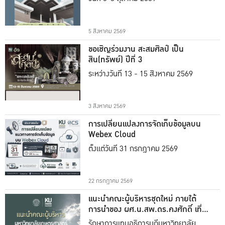
5 สิงหาคม 2569
ขอเชิญร่วมงาน สะสมศิลป์ เป็น
สิน(ทรัพย์) ปีที่ 3
ระหว่างวันที่ 13 - 15 สิงหาคม 2569
3 สิงหาคม 2569
การเปลี่ยนแปลงการจัดเก็บข้อมูลบน
Webex Cloud
ตั้งแต่วันที่ 31 กรกฎาคม 2569
22 กรกฎาคม 2569
แนะนำคณะผู้บริหารชุดใหม่ ภายใต้
การนำของ ผศ.น.สพ.ดร.คงศักดิ์ เที่ยง
ธรรม
รักษาการแทนอธิการบดีมหาวิทยาลัย