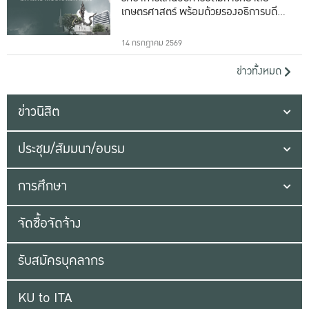
เกษตรศาสตร์ พร้อมด้วยรองอธิการบดีทั้ง
16 ท่าน
14 กรกฎาคม 2569
ข่าวทั้งหมด
ข่าวนิสิต
ประชุม/สัมมนา/อบรม
การศึกษา
จัดซื้อจัดจ้าง
รับสมัครบุคลากร
KU to ITA