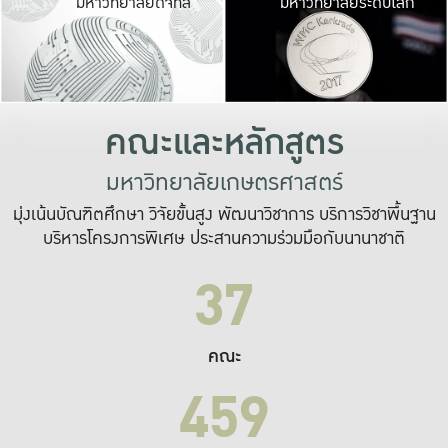
มหาวิทยาลัยดิจิทัล
มหาวิทยาลัยระดับโลก
เปลี่ยนแปลง และ
เพื่อทำงาน
ระบบสารสนเทศที่
คณะและหลักสูตร
มหาวิทยาลัยเกษตรศาสตร์
มุ่งเน้นบัณฑิตศึกษา วิจัยขั้นสูง พัฒนาวิชาการ บริการวิชาพื้นฐาน
บริหารโครงการพิเศษ ประสานความร่วมมือกับนานาชาติ
37
คณะ
459