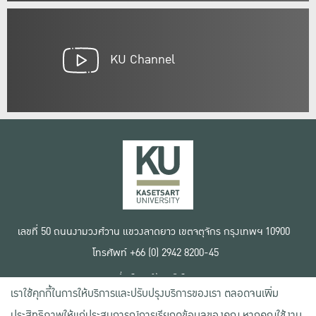
KU Channel
เลขที่ 50 ถนนงามวงศ์วาน แขวงลาดยาว เขตจตุจักร กรุงเทพฯ 10900
โทรศัพท์ +66 (0) 2942 8200-45
เงื่อนไขการใช้งานเว็บไซต์
เราใช้คุกกี้ในการให้บริการและปรับปรุงบริการของเรา ตลอดจนเพิ่ม
ข้อตกลงด้านสิทธิ์ใช้งาน
นโยบายความเป็นส่วนตัว
ประสิทธิภาพให้แก่ประสบการณ์การเรียกดูข้อมูลของคุณ หากคุณใช้งาน